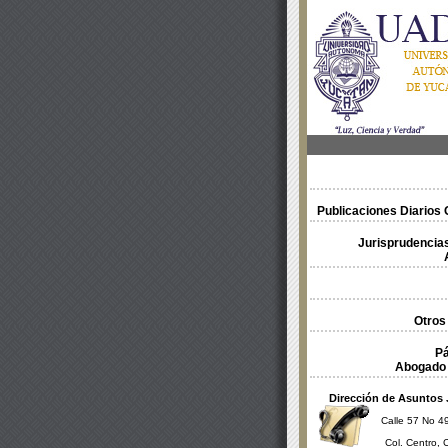
Publicaciones Diarios O
Jurisprudencias
Otros
Pá
Abogado 
Dirección de Asuntos 
Calle 57 No 49
Col. Centro, 