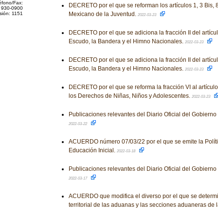
éfono/Fax:
DECRETO por el que se reforman los artículos 1, 3 Bis, 8 
 930-0900
sión: 1151
Mexicano de la Juventud.
2022-03-23
DECRETO por el que se adiciona la fracción II del artícul
Escudo, la Bandera y el Himno Nacionales.
2022-03-23
DECRETO por el que se adiciona la fracción II del artícul
Escudo, la Bandera y el Himno Nacionales.
2022-03-23
DECRETO por el que se reforma la fracción VI al artícul
los Derechos de Niñas, Niños y Adolescentes.
2022-03-23
Publicaciones relevantes del Diario Oficial del Gobiern
2022-03-22
ACUERDO número 07/03/22 por el que se emite la Polít
Educación Inicial.
2022-03-18
Publicaciones relevantes del Diario Oficial del Gobiern
2022-03-17
ACUERDO que modifica el diverso por el que se determin
territorial de las aduanas y las secciones aduaneras de