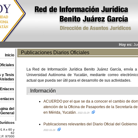
Hoy es:
Jue
Publicaciones Diarios Oficiales
Inicio
ficiales
La Red de Información Jurídica Benito Juárez García, envía a
 y Tesis
Universidad Autónoma de Yucatán, mediante correo electrónico,
Aisladas
actual que pueda ser útil para el desarrollo de sus actividades.
Enlaces
Información
 enlaces
ACUERDO por el que se da a conocer el cambio de domic
atención de la Oficina de Pasaportes de la Secretaría de
gina del
en Mérida, Yucatán.
General
2022-03-29
Jurídicos
Publicaciones relevantes del Diario Oficial del Gobiern
1 A x 60 y
2022-03-24
62
C.P. 97000