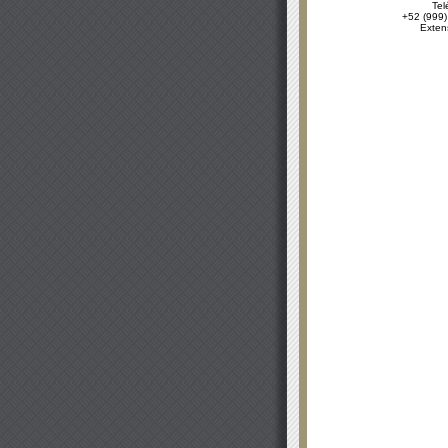
Tel
+52 (999)
Exten