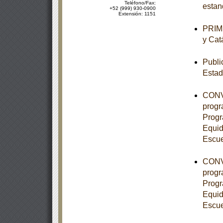
Teléfono/Fax:
estan
+52 (999) 930-0900
Extensión: 1151
PRIME
y Cat
Publi
Esta
CONVE
progr
Progr
Equid
Escue
CONVE
progr
Progr
Equid
Escue