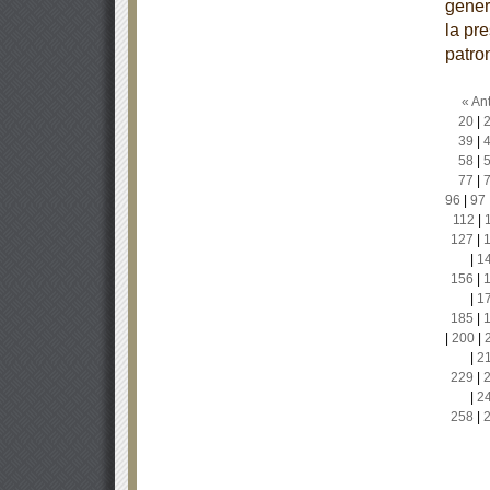
gener
la pr
patro
« Ant
20
|
39
|
58
|
77
|
96
|
97
112
|
127
|
|
1
156
|
|
1
185
|
|
200
|
|
2
229
|
|
2
258
|