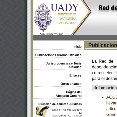
Publicacione
Inicio
Publicaciones Diarios Oficiales
La Red de In
Jurisprudencias y Tesis
dependencia
Aisladas
correo electr
Enlaces
para el desar
Otros enlaces
Información
Página del
Abogado General
ACUER
llevar
Dirección de Asuntos Jurídicos
artíc
Calle 57 No 491 A x 60 y
62
Gener
Col. Centro, C.P. 97000