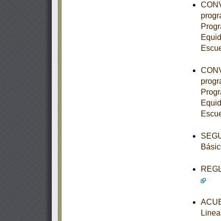
CONVE
progr
Progr
Equid
Escue
CONVE
progr
Progr
Equid
Escue
SEGUN
Básic
REGLA
ACUE
Linea