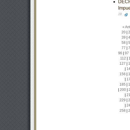
DECRE
Impue
19
« Ant
20
|
39
|
58
|
77
|
96
|
97
112
|
127
|
|
1
156
|
|
1
185
|
|
200
|
|
2
229
|
|
2
258
|