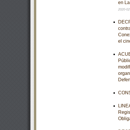
en La
2020-02
DECRE
contr
Conex
el cin
ACUER
Públi
modif
organ
Defen
CONS
LINEA
Regis
Oblig