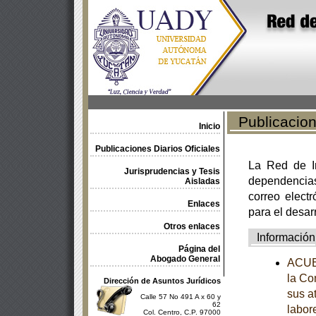
Publicacione
Inicio
Publicaciones Diarios Oficiales
La Red de In
Jurisprudencias y Tesis
dependencia
Aisladas
correo electr
Enlaces
para el desar
Otros enlaces
Información
Página del
Abogado General
ACUER
la Co
Dirección de Asuntos Jurídicos
sus a
Calle 57 No 491 A x 60 y
62
labor
Col. Centro, C.P. 97000