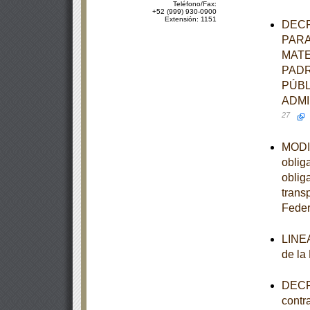
Teléfono/Fax:
+52 (999) 930-0900
Extensión: 1151
DECR
PARA
MATE
PADR
PÚBL
ADMI
27
MODIF
oblig
oblig
trans
Feder
LINEA
de la
DECRE
contr