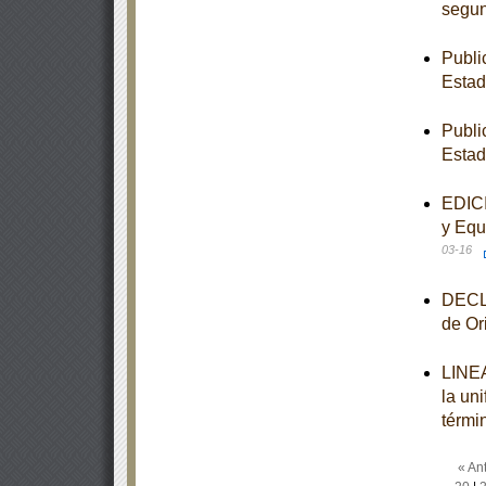
segun
Publi
Esta
Publi
Esta
EDICI
y Equ
03-16
DECLA
de Or
LINEA
la un
térmi
« Ant