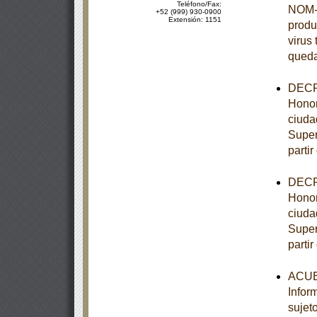
Teléfono/Fax:
NOM-0
+52 (999) 930-0900
Extensión: 1151
produ
virus 
queda
DECRE
Honor
ciuda
Super
partir
DECRE
Honor
ciuda
Super
partir
ACUER
Infor
sujet