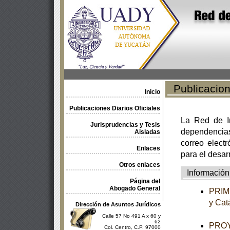
Publicacione
Inicio
Publicaciones Diarios Oficiales
La Red de In
Jurisprudencias y Tesis
dependencia
Aisladas
correo electr
Enlaces
para el desar
Otros enlaces
Información
Página del
Abogado General
PRIME
y Cat
Dirección de Asuntos Jurídicos
Calle 57 No 491 A x 60 y
62
PROYE
Col. Centro, C.P. 97000