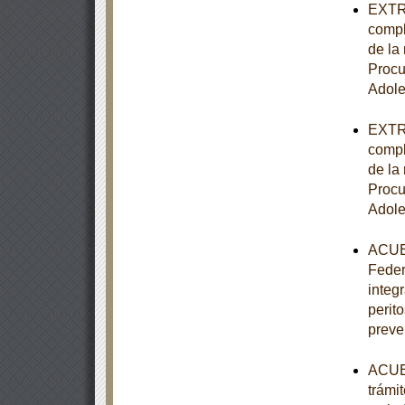
EXTRA
compl
de la 
Procu
Adole
EXTRA
compl
de la 
Procu
Adole
ACUER
Feder
integ
perito
preve
ACUER
trámi