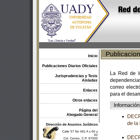
Publicacione
Inicio
Publicaciones Diarios Oficiales
La Red de In
Jurisprudencias y Tesis
dependencia
Aisladas
correo electr
Enlaces
para el desar
Otros enlaces
Información
Página del
Abogado General
DECRE
de la
Dirección de Asuntos Jurídicos
Calle 57 No 491 A x 60 y
62
DECRE
Col. Centro, C.P. 97000