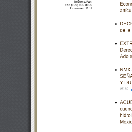
Teléfono/Fax:
Econó
+52 (999) 930-0900
Extensión: 1151
artíc
DECRE
de la
EXTRA
Derec
Adole
NMX-
SEÑA
Y DU
05-30
ACUER
cuenc
hidro
Mexi