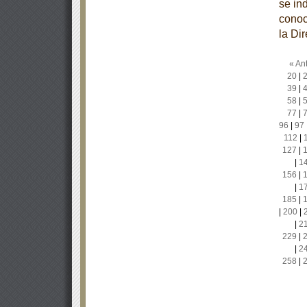
se in
conoc
la Di
« Ant
20
|
39
|
58
|
77
|
96
|
97
112
|
127
|
|
1
156
|
|
1
185
|
|
200
|
|
2
229
|
|
2
258
|