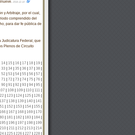
cinueve.
2018-12-14
y Arbitraje, por el cual,
periodo comprendido del
ho, para dar fe pública de
Judicatura Federal, que
los Plenos de Circuito
|
14
|
15
|
16
|
17
|
18
|
19
|
|
33
|
34
|
35
|
36
|
37
|
38
|
|
52
|
53
|
54
|
55
|
56
|
57
|
|
71
|
72
|
73
|
74
|
75
|
76
|
|
90
|
91
|
92
|
93
|
94
|
95
|
107
|
108
|
109
|
110
|
111
|
22
|
123
|
124
|
125
|
126
|
137
|
138
|
139
|
140
|
141
51
|
152
|
153
|
154
|
155
|
166
|
167
|
168
|
169
|
170
80
|
181
|
182
|
183
|
184
|
195
|
196
|
197
|
198
|
199
210
|
211
|
212
|
213
|
214
24
|
225
|
226
|
227
|
228
|