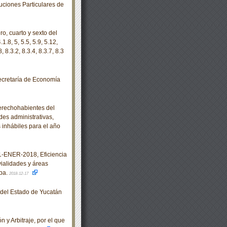
tuciones Particulares de
o, cuarto y sexto del
.1.8, 5, 5.5, 5.9, 5.12,
8, 8.3.2, 8.3.4, 8.3.7, 8.3
ecretaría de Economía
derechohabientes del
des administrativas,
inhábiles para el año
ENER-2018, Eficiencia
vialidades y áreas
eba.
2018-12-17
o del Estado de Yucatán
y Arbitraje, por el que