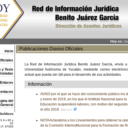
Hoy es:
Jue
Publicaciones Diarios Oficiales
Inicio
ficiales
La Red de Información Jurídica Benito Juárez García, envía a
 y Tesis
Universidad Autónoma de Yucatán, mediante correo electrónico,
Aisladas
actual que pueda ser útil para el desarrollo de sus actividades.
Enlaces
Información
 enlaces
AVISO por el que se hace del conocimiento público los 
y enero de 2019, en los que el Instituto Nacional para la
gina del
Educación suspenderá labores, con motivo del segundo
General
el año 2018.
2018-12-18
Jurídicos
NOTA Aclaratoria a los Lineamientos para obtener la op
1 A x 60 y
62
de la Comisión Interinstitucional para la Formación de
C.P. 97000