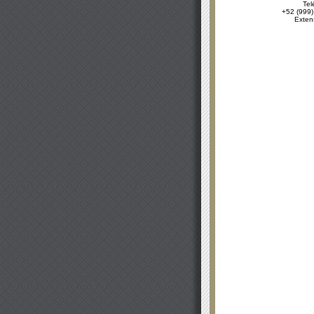
Tel
+52 (999)
Exten