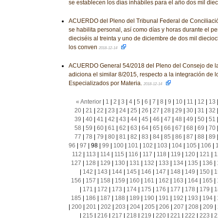
se establecen los días inhábiles para el año dos mil die
ACUERDO del Pleno del Tribunal Federal de Conciliación 
se habilita personal, así como días y horas durante el 
dieciséis al treinta y uno de diciembre de dos mil diecioc
los conven
2018-12-14
ACUERDO General 54/2018 del Pleno del Consejo de la 
adiciona el similar 8/2015, respecto a la integración de 
Especializados por Materia.
2018-12-14
« Anterior
|
1
|
2
|
3
|
4
|
5
|
6
|
7
|
8
|
9
|
10
|
11
|
12
|
13
20
|
21
|
22
|
23
|
24
|
25
|
26
|
27
|
28
|
29
|
30
|
31
|
32
39
|
40
|
41
|
42
|
43
|
44
|
45
|
46
|
47
|
48
|
49
|
50
|
51
58
|
59
|
60
|
61
|
62
|
63
|
64
|
65
|
66
|
67
|
68
|
69
|
70
77
|
78
|
79
|
80
|
81
|
82
|
83
|
84
|
85
|
86
|
87
|
88
|
89
96
|
97
|
98
|
99
|
100
|
101
|
102
|
103
|
104
|
105
|
106
|
112
|
113
|
114
|
115
|
116
|
117
|
118
|
119
|
120
|
121
|
1
127
|
128
|
129
|
130
|
131
|
132
|
133
|
134
|
135
|
136
|
|
142
|
143
|
144
|
145
|
146
|
147
|
148
|
149
|
150
|
1
156
|
157
|
158
|
159
|
160
|
161
|
162
|
163
|
164
|
165
|
|
171
|
172
|
173
|
174
|
175
|
176
|
177
|
178
|
179
|
1
185
|
186
|
187
|
188
|
189
|
190
|
191
|
192
|
193
|
194
|
|
200
|
201
|
202
|
203
|
204
|
205
|
206
|
207
|
208
|
209
|
|
215
|
216
|
217
|
218
|
219
|
220
|
221
|
222
|
223
|
2