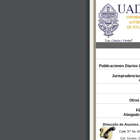
Publicaciones Diarios O
Jurisprudencias
Otros
Pá
Abogado 
Dirección de Asuntos 
Calle 57 No 49
Col. Centro, 