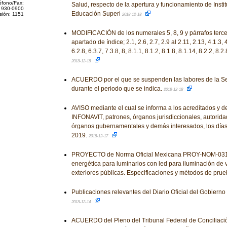
éfono/Fax:
Salud, respecto de la apertura y funcionamiento de Insti
 930-0900
Educación Superi
sión: 1151
2018-12-18
MODIFICACIÓN de los numerales 5, 8, 9 y párrafos tercer
apartado de índice; 2.1, 2.6, 2.7, 2.9 al 2.11, 2.13, 4.1.3, 4
6.2.8, 6.3.7, 7.3.8, 8, 8.1.1, 8.1.2, 8.1.8, 8.1.14, 8.2.2, 8.2.
2018-12-18
ACUERDO por el que se suspenden las labores de la S
durante el periodo que se indica.
2018-12-18
AVISO mediante el cual se informa a los acreditados y 
INFONAVIT, patrones, órganos jurisdiccionales, autorida
órganos gubernamentales y demás interesados, los días 
2019.
2018-12-17
PROYECTO de Norma Oficial Mexicana PROY-NOM-031-
energética para luminarios con led para iluminación de 
exteriores públicas. Especificaciones y métodos de pru
Publicaciones relevantes del Diario Oficial del Gobiern
2018-12-14
ACUERDO del Pleno del Tribunal Federal de Conciliación 