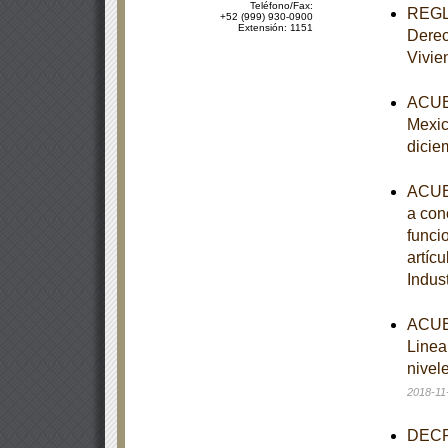
Teléfono/Fax:
REGLA
+52 (999) 930-0900
Extensión: 1151
Derec
Vivie
ACUER
Mexic
dicie
ACUER
a cono
funcio
artíc
Indus
ACUER
Linea
nivel
2018-11
DECRE