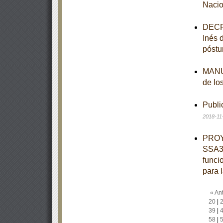
Nacio
DECRE
Inés 
póstu
MANUA
de lo
Publi
2018-11
PROY
SSA3-
funci
para 
« Ant
20
|
39
|
58
|