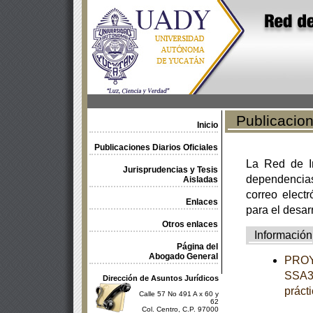
Publicacione
Inicio
Publicaciones Diarios Oficiales
La Red de In
Jurisprudencias y Tesis
dependencia
Aisladas
correo electr
Enlaces
para el desar
Otros enlaces
Información
Página del
Abogado General
PROY
SSA3-
Dirección de Asuntos Jurídicos
práct
Calle 57 No 491 A x 60 y
62
Col. Centro, C.P. 97000