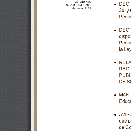
Teléfono/Fax:
DECRE
+52 (999) 930-0900
Extensión: 1151
3o. y 
Perso
DECRE
dispo
Perso
la Le
RELA
REGI
PÚBL
DE S
MANUA
Educa
AVISO
que p
de Co