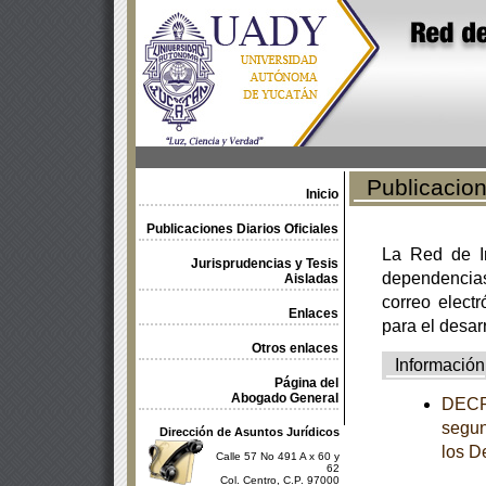
Publicacione
Inicio
Publicaciones Diarios Oficiales
La Red de In
Jurisprudencias y Tesis
dependencia
Aisladas
correo electr
Enlaces
para el desar
Otros enlaces
Información
Página del
Abogado General
DECRE
segun
Dirección de Asuntos Jurídicos
los D
Calle 57 No 491 A x 60 y
62
Col. Centro, C.P. 97000