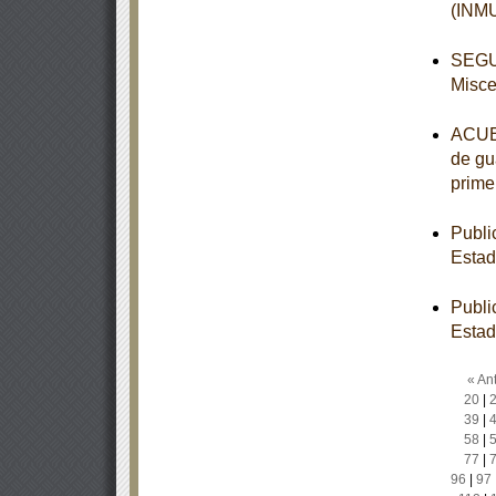
(INM
SEGUN
Misce
ACUER
de gua
prime
Publi
Estad
Publi
Estad
« Ant
20
|
39
|
58
|
77
|
96
|
97