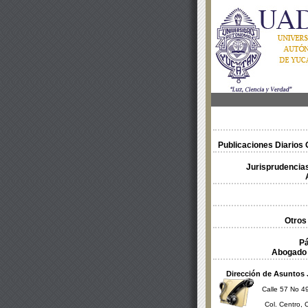
Publicaciones Diarios O
Jurisprudencias
Otros
Pá
Abogado 
Dirección de Asuntos 
Calle 57 No 49
Col. Centro, 