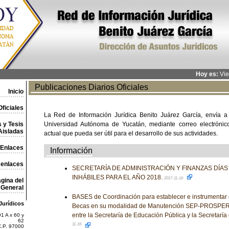
Hoy es:
Vie
Publicaciones Diarios Oficiales
Inicio
ficiales
La Red de Información Jurídica Benito Juárez García, envía a
 y Tesis
Universidad Autónoma de Yucatán, mediante correo electrónico,
Aisladas
actual que pueda ser útil para el desarrollo de sus actividades.
Enlaces
Información
 enlaces
SECRETARÍA DE ADMINISTRACIÓN Y FINANZAS DÍA
INHÁBILES PARA EL AÑO 2018.
2017-11-16
gina del
General
BASES de Coordinación para establecer e instrumentar
Jurídicos
Becas en su modalidad de Manutención SEP-PROSPERA
entre la Secretaría de Educación Pública y la Secretaría
1 A x 60 y
62
11-16
C.P. 97000