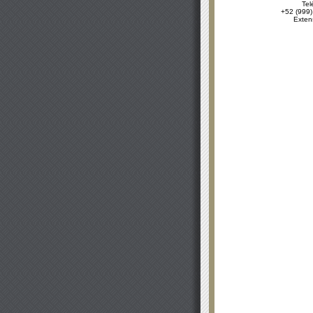
Tel
+52 (999)
Exten