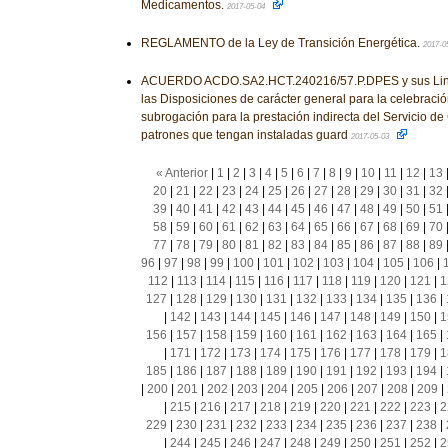
Medicamentos.
2017-05-04
REGLAMENTO de la Ley de Transición Energética.
2017-0
ACUERDO ACDO.SA2.HCT.240216/57.P.DPES y sus Linea
las Disposiciones de carácter general para la celebraci
subrogación para la prestación indirecta del Servicio de
patrones que tengan instaladas guard
2017-05-03
« Anterior
|
1
|
2
|
3
|
4
|
5
|
6
|
7
|
8
|
9
|
10
|
11
|
12
|
13
20
|
21
|
22
|
23
|
24
|
25
|
26
|
27
|
28
|
29
|
30
|
31
|
32
39
|
40
|
41
|
42
|
43
|
44
|
45
|
46
|
47
|
48
|
49
|
50
|
51
58
|
59
|
60
|
61
|
62
|
63
|
64
|
65
|
66
|
67
|
68
|
69
|
70
77
|
78
|
79
|
80
|
81
|
82
|
83
|
84
|
85
|
86
|
87
|
88
|
89
96
|
97
|
98
|
99
|
100
|
101
|
102
|
103
|
104
|
105
|
106
|
112
|
113
|
114
|
115
|
116
|
117
|
118
|
119
|
120
|
121
|
1
127
|
128
|
129
|
130
|
131
|
132
|
133
|
134
|
135
|
136
|
|
142
|
143
|
144
|
145
|
146
|
147
|
148
|
149
|
150
|
1
156
|
157
|
158
|
159
|
160
|
161
|
162
|
163
|
164
|
165
|
|
171
|
172
|
173
|
174
|
175
|
176
|
177
|
178
|
179
|
1
185
|
186
|
187
|
188
|
189
|
190
|
191
|
192
|
193
|
194
|
|
200
|
201
|
202
|
203
|
204
|
205
|
206
|
207
|
208
|
209
|
|
215
|
216
|
217
|
218
|
219
|
220
|
221
|
222
|
223
|
2
229
|
230
|
231
|
232
|
233
|
234
|
235
|
236
|
237
|
238
|
|
244
|
245
|
246
|
247
|
248
|
249
|
250
|
251
|
252
|
2