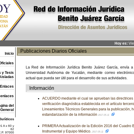
Hoy es:
Vie
Publicaciones Diarios Oficiales
Inicio
ficiales
La Red de Información Jurídica Benito Juárez García, envía a
 y Tesis
Universidad Autónoma de Yucatán, mediante correo electrónico,
Aisladas
actual que pueda ser útil para el desarrollo de sus actividades.
Enlaces
Información
 enlaces
ACUERDO mediante el cual se aprueban las directrices p
verificación diagnóstica establecida en el artículo tercero
gina del
Lineamientos Técnicos Generales para la publicación, 
General
estandarización de la información
2017-05-11
Jurídicos
PRIMERA Actualización de la Edición 2016 del Cuadro B
1 A x 60 y
62
Instrumental y Equipo Médico.
2017-05-11
C.P. 97000