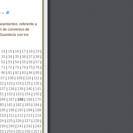
5-04
mientos, referente a
ón de convenios de
 Guardería con los
|
14
|
15
|
16
|
17
|
18
|
19
|
|
33
|
34
|
35
|
36
|
37
|
38
|
|
52
|
53
|
54
|
55
|
56
|
57
|
|
71
|
72
|
73
|
74
|
75
|
76
|
|
90
|
91
|
92
|
93
|
94
|
95
|
107
|
108
|
109
|
110
|
111
|
22
|
123
|
124
|
125
|
126
|
137
|
138
|
139
|
140
|
141
51
|
152
|
153
|
154
|
155
|
166
|
167
|
168
|
169
|
170
80
|
181
|
182
|
183
|
184
|
195
|
196
|
197
|
198
|
199
210
|
211
|
212
|
213
|
214
24
|
225
|
226
|
227
|
228
|
239
|
240
|
241
|
242
|
243
53
|
254
|
255
|
256
|
257
|