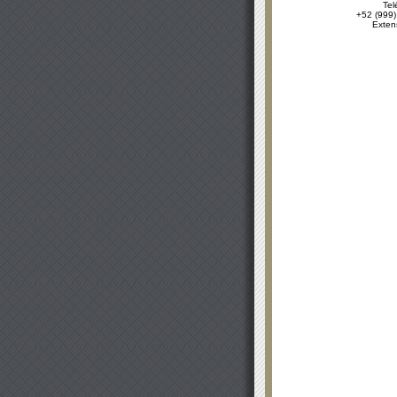
Tel
+52 (999)
Exten