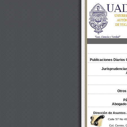
Publicaciones Diarios O
Jurisprudencias
Otros
Pá
Abogado 
Dirección de Asuntos 
Calle 57 No 49
Col. Centro, 