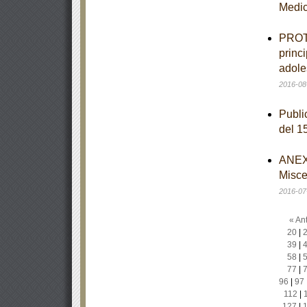
Medi
PROTO
princ
adole
2016-08
Publi
del 1
ANEXO
Misce
2016-07
« Ant
20
|
39
|
58
|
77
|
96
|
97
112
|
127
|