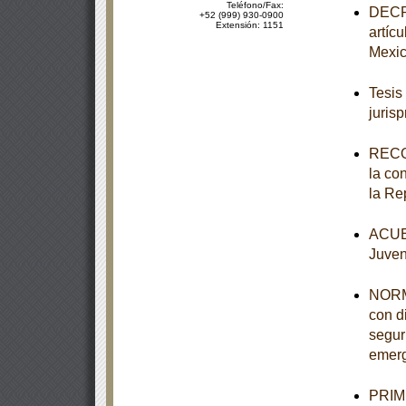
Teléfono/Fax:
DECRE
+52 (999) 930-0900
Extensión: 1151
artíc
Mexi
Tesis
juris
RECO
la co
la Re
ACUER
Juven
NORM
con d
segur
emerg
PRIME