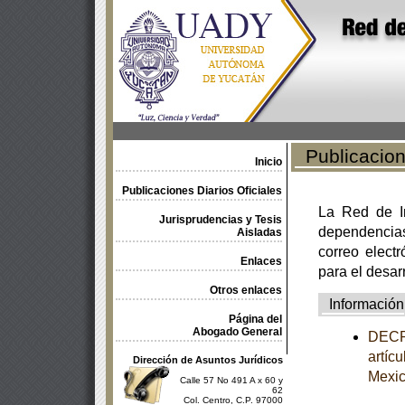
Publicacione
Inicio
Publicaciones Diarios Oficiales
La Red de In
Jurisprudencias y Tesis
dependencia
Aisladas
correo electr
Enlaces
para el desar
Otros enlaces
Información
Página del
Abogado General
DECRE
artíc
Dirección de Asuntos Jurídicos
Mexi
Calle 57 No 491 A x 60 y
62
Col. Centro, C.P. 97000