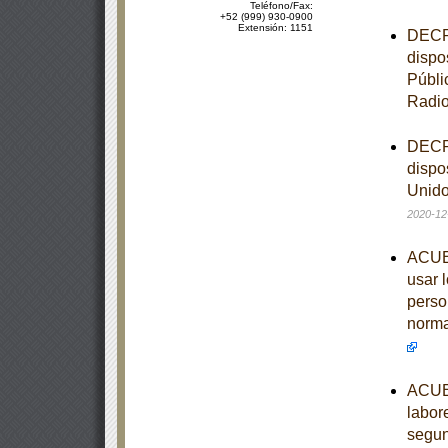
Teléfono/Fax:
+52 (999) 930-0900
Extensión: 1151
DECRE
dispo
Públi
Radi
DECRE
dispo
Unido
2020-12
ACUER
usar 
perso
norma
ACUER
labor
segun