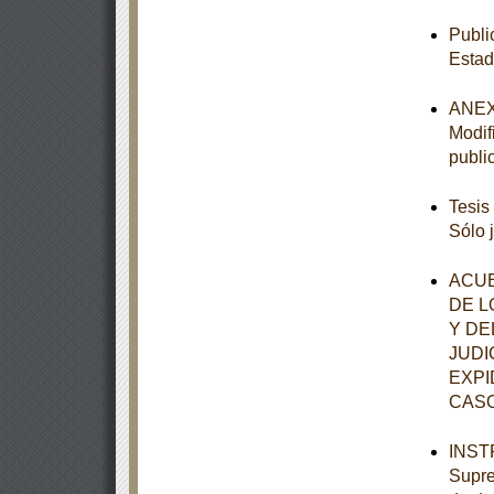
Publi
Estad
ANEXO
Modif
publi
Tesis
Sólo 
ACUE
DE L
Y DE
JUDI
EXPI
CASO
INSTR
Supre