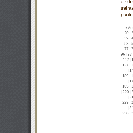
de dos
treint
punto
« Ant
20
|
39
|
58
|
77
|
96
|
97
112
|
127
|
|
1
156
|
|
1
185
|
|
200
|
|
2
229
|
|
2
258
|