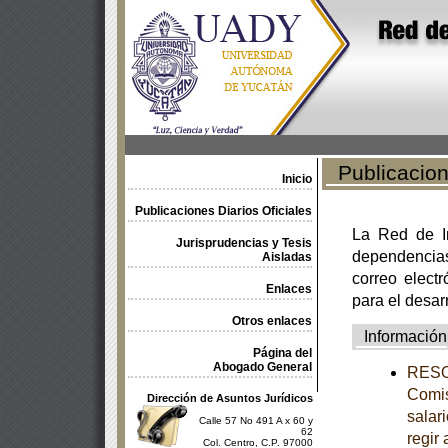
Publicacione
Inicio
Publicaciones Diarios Oficiales
La Red de In
Jurisprudencias y Tesis
dependencia
Aisladas
correo electr
Enlaces
para el desar
Otros enlaces
Información
Página del
Abogado General
RESOL
Comis
Dirección de Asuntos Jurídicos
salar
Calle 57 No 491 A x 60 y
62
regir 
Col. Centro, C.P. 97000