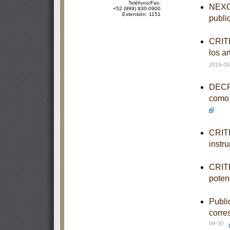
Teléfono/Fax:
NEXO 
+52 (999) 930-0900
Extensión: 1151
publi
CRITE
los a
2019-05
DECRE
como 
CRITE
instr
CRITE
poten
Publi
corre
04-30