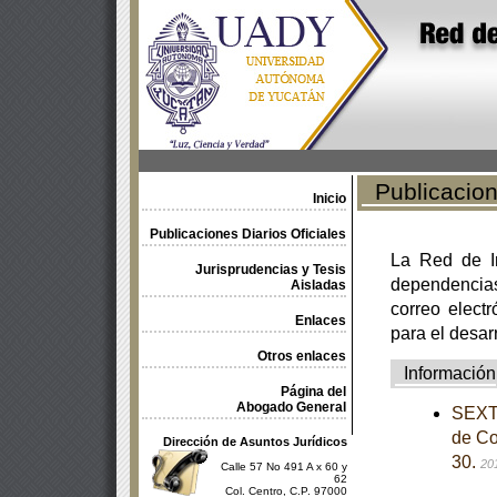
Publicacione
Inicio
Publicaciones Diarios Oficiales
La Red de In
Jurisprudencias y Tesis
dependencia
Aisladas
correo electr
Enlaces
para el desar
Otros enlaces
Información
Página del
Abogado General
SEXTA
de Co
Dirección de Asuntos Jurídicos
30.
20
Calle 57 No 491 A x 60 y
62
Col. Centro, C.P. 97000