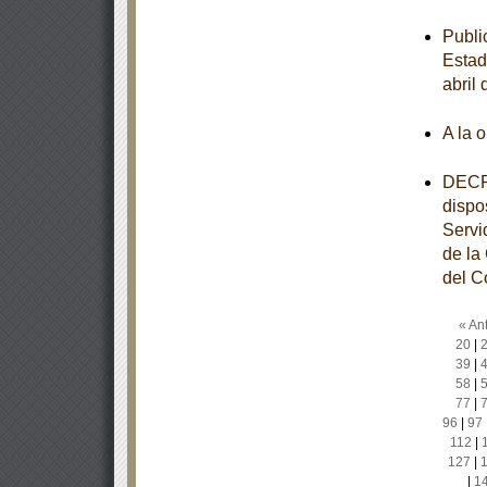
Publi
Estad
abril
A la 
DECRE
dispo
Servi
de la
del C
« Ant
20
|
39
|
58
|
77
|
96
|
97
112
|
127
|
|
1