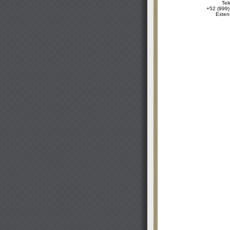
Tel
+52 (999)
Exten