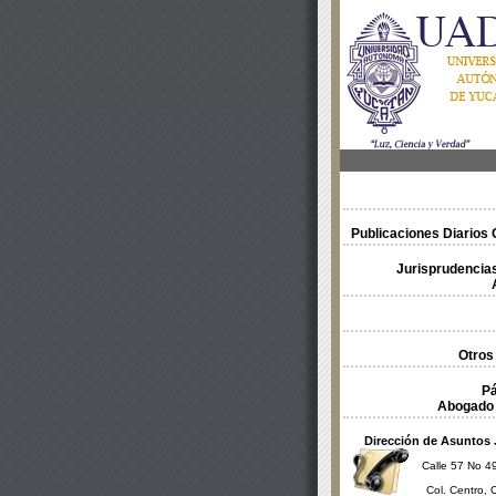
Publicaciones Diarios O
Jurisprudencias
Otros
Pá
Abogado 
Dirección de Asuntos 
Calle 57 No 49
Col. Centro, 