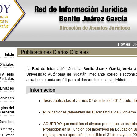
Hoy es:
Jue
Publicaciones Diarios Oficiales
Inicio
ficiales
La Red de Información Jurídica Benito Juárez García, envía a
 y Tesis
Universidad Autónoma de Yucatán, mediante correo electrónico,
Aisladas
actual que pueda ser útil para el desarrollo de sus actividades.
Enlaces
Información
 enlaces
Tesis publicadas el viernes 07 de julio de 2017. Todo. T
gina del
General
Publicaciones relevantes del Diario Oficial del Gobiern
Jurídicos
ACUERDO que modifica el diverso por el que se establ
1 A x 60 y
Promoción en la Función por Incentivos en Educación Bá
62
reglas para su operación, expedido el 31 de mayo de 20
C.P. 97000