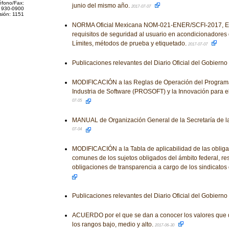
éfono/Fax:
junio del mismo año.
2017-07-07
 930-0900
sión: 1151
NORMA Oficial Mexicana NOM-021-ENER/SCFI-2017, Efic
requisitos de seguridad al usuario en acondicionadores d
Límites, métodos de prueba y etiquetado.
2017-07-07
Publicaciones relevantes del Diario Oficial del Gobiern
MODIFICACIÓN a las Reglas de Operación del Programa 
Industria de Software (PROSOFT) y la Innovación para el 
07-05
MANUAL de Organización General de la Secretaría de l
07-04
MODIFICACIÓN a la Tabla de aplicabilidad de las obliga
comunes de los sujetos obligados del ámbito federal, re
obligaciones de transparencia a cargo de los sindicatos
Publicaciones relevantes del Diario Oficial del Gobiern
ACUERDO por el que se dan a conocer los valores que d
los rangos bajo, medio y alto.
2017-06-30