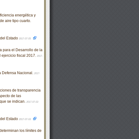
iencia energética y
e aire tipo cuarto.
o del Estado
2017-07-05
para el Desarrollo de la
ejercicio fiscal 2017.
2017-
a Defensa Nacional.
2017-
ciones de transparencia
specto de las
 que se indican.
2017-07-03
o del Estado
2017-07-03
eterminan los límites de