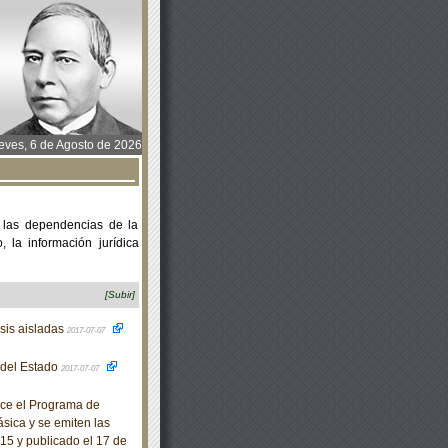
ves, 6 de Agosto de 2026
 las dependencias de la
 la información jurídica
[Subir]
esis aisladas
2017-07-07
o del Estado
2017-07-07
ece el Programa de
sica y se emiten las
15 y publicado el 17 de