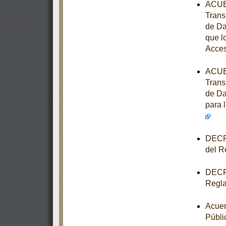
ACUER
Trans
de Da
que l
Acces
ACUER
Trans
de Da
para 
DECRE
del R
DECRE
Regla
Acuer
Públi