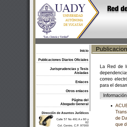
Publicacione
Inicio
Publicaciones Diarios Oficiales
La Red de In
Jurisprudencias y Tesis
dependencia
Aisladas
correo electr
Enlaces
para el desar
Otros enlaces
Información
Página del
Abogado General
ACUER
Trans
Dirección de Asuntos Jurídicos
de Da
Calle 57 No 491 A x 60 y
62
que d
Col. Centro, C.P. 97000