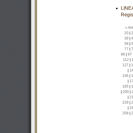
LINEA
Regis
« Ant
20
|
39
|
58
|
77
|
96
|
97
112
|
127
|
|
1
156
|
|
1
185
|
|
200
|
|
2
229
|
|
2
258
|