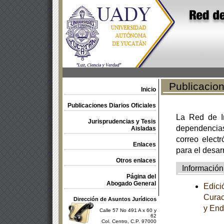
Publicacione
Inicio
Publicaciones Diarios Oficiales
La Red de In
Jurisprudencias y Tesis
dependencia
Aisladas
correo electr
Enlaces
para el desar
Otros enlaces
Información
Página del
Abogado General
Edici
Curac
Dirección de Asuntos Jurídicos
y End
Calle 57 No 491 A x 60 y
62
Col. Centro, C.P. 97000