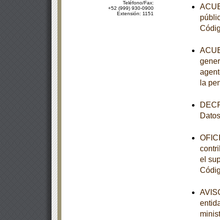
Teléfono/Fax:
ACUER
+52 (999) 930-0900
Extensión: 1151
públi
Códig
ACUER
gener
agent
la pe
DECRE
Datos
OFICI
contr
el sup
Códig
AVISO
entid
minist