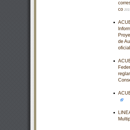
corre
co
201
ACUER
Infor
Proye
de Au
oficia
ACUER
Feder
regla
Cons
ACUER
LINEA
Multi