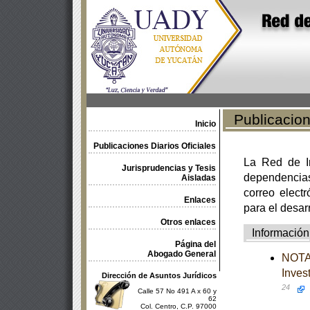
Publicacione
Inicio
Publicaciones Diarios Oficiales
La Red de In
Jurisprudencias y Tesis
dependencia
Aisladas
correo electr
Enlaces
para el desar
Otros enlaces
Información
Página del
Abogado General
NOTA 
Inves
Dirección de Asuntos Jurídicos
24
Calle 57 No 491 A x 60 y
62
Col. Centro, C.P. 97000