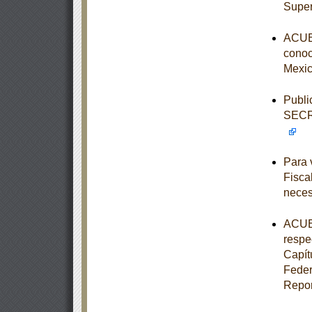
Super
ACUER
conoce
Mexic
Publi
SECR
Para 
Fisca
neces
ACUER
respe
Capít
Feder
Repor