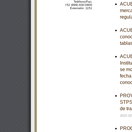
Teléfono/Fax:
ACUER
+52 (999) 930-0900
Extensión: 1151
merca
regul
ACUER
conoc
tabla
ACUER
Instit
se mo
fecha
conoc
PROY
STPS-
de tr
2021-02
PROGR