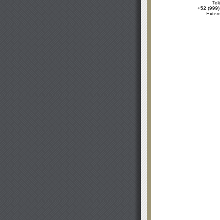
Tel
+52 (999)
Exten