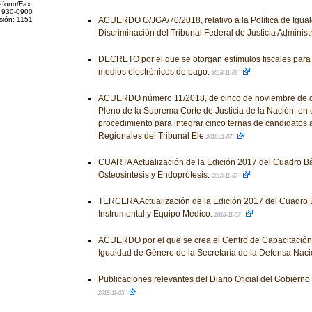
éfono/Fax:
 930-0900
sión: 1151
ACUERDO G/JGA/70/2018, relativo a la Política de Igua
Discriminación del Tribunal Federal de Justicia Administ
DECRETO por el que se otorgan estímulos fiscales para 
medios electrónicos de pago.
2018-11-08
ACUERDO número 11/2018, de cinco de noviembre de do
Pleno de la Suprema Corte de Justicia de la Nación, en 
procedimiento para integrar cinco ternas de candidatos
Regionales del Tribunal Ele
2018-11-07
CUARTA Actualización de la Edición 2017 del Cuadro Bá
Osteosíntesis y Endoprótesis.
2018-11-07
TERCERA Actualización de la Edición 2017 del Cuadro 
Instrumental y Equipo Médico.
2018-11-07
ACUERDO por el que se crea el Centro de Capacitació
Igualdad de Género de la Secretaría de la Defensa Naci
Publicaciones relevantes del Diario Oficial del Gobiern
2018-11-05