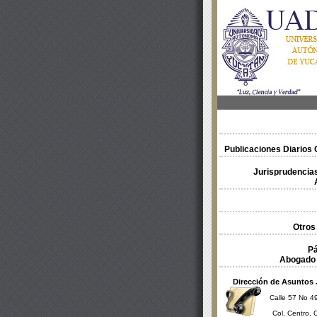
Publicaciones Diarios O
Jurisprudencias
Otros
Pá
Abogado 
Dirección de Asuntos 
Calle 57 No 49
Col. Centro, 