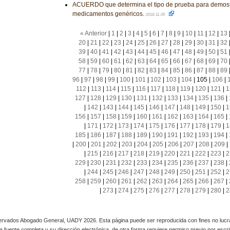
ACUERDO que determina el tipo de prueba para demostr
medicamentos genéricos.
2018-11-05
« Anterior
|
1
|
2
|
3
|
4
|
5
|
6
|
7
|
8
|
9
|
10
|
11
|
12
|
13
20
|
21
|
22
|
23
|
24
|
25
|
26
|
27
|
28
|
29
|
30
|
31
|
32
39
|
40
|
41
|
42
|
43
|
44
|
45
|
46
|
47
|
48
|
49
|
50
|
51
58
|
59
|
60
|
61
|
62
|
63
|
64
|
65
|
66
|
67
|
68
|
69
|
70
77
|
78
|
79
|
80
|
81
|
82
|
83
|
84
|
85
|
86
|
87
|
88
|
89
96
|
97
|
98
|
99
|
100
|
101
|
102
|
103
|
104
|
105
|
106
|
112
|
113
|
114
|
115
|
116
|
117
|
118
|
119
|
120
|
121
|
1
127
|
128
|
129
|
130
|
131
|
132
|
133
|
134
|
135
|
136
|
|
142
|
143
|
144
|
145
|
146
|
147
|
148
|
149
|
150
|
1
156
|
157
|
158
|
159
|
160
|
161
|
162
|
163
|
164
|
165
|
|
171
|
172
|
173
|
174
|
175
|
176
|
177
|
178
|
179
|
1
185
|
186
|
187
|
188
|
189
|
190
|
191
|
192
|
193
|
194
|
|
200
|
201
|
202
|
203
|
204
|
205
|
206
|
207
|
208
|
209
|
|
215
|
216
|
217
|
218
|
219
|
220
|
221
|
222
|
223
|
2
229
|
230
|
231
|
232
|
233
|
234
|
235
|
236
|
237
|
238
|
|
244
|
245
|
246
|
247
|
248
|
249
|
250
|
251
|
252
|
2
258
|
259
|
260
|
261
|
262
|
263
|
264
|
265
|
266
|
267
|
|
273
|
274
|
275
|
276
|
277
|
278
|
279
|
280
|
2
rvados Abogado General, UADY 2026. Esta página puede ser reproducida con fines no lucra
 la fuente completa y su dirección electrónica, de otra forma requiere permiso previo por escrito