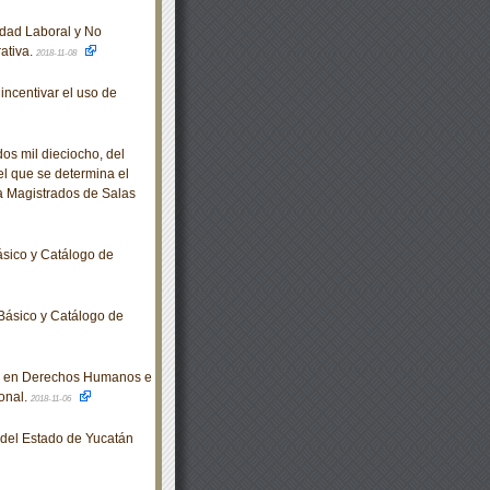
ldad Laboral y No
rativa.
2018-11-08
incentivar el uso de
s mil dieciocho, del
el que se determina el
 a Magistrados de Salas
sico y Catálogo de
Básico y Catálogo de
n en Derechos Humanos e
onal.
2018-11-06
o del Estado de Yucatán