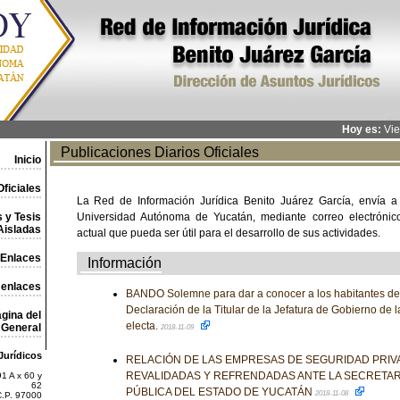
Hoy es:
Vie
Publicaciones Diarios Oficiales
Inicio
ficiales
La Red de Información Jurídica Benito Juárez García, envía a
 y Tesis
Universidad Autónoma de Yucatán, mediante correo electrónico,
Aisladas
actual que pueda ser útil para el desarrollo de sus actividades.
Enlaces
Información
 enlaces
BANDO Solemne para dar a conocer a los habitantes de 
Declaración de la Titular de la Jefatura de Gobierno de
gina del
electa.
General
2018-11-09
Jurídicos
RELACIÓN DE LAS EMPRESAS DE SEGURIDAD PRIV
REVALIDADAS Y REFRENDADAS ANTE LA SECRETAR
1 A x 60 y
62
PÚBLICA DEL ESTADO DE YUCATÁN
2018-11-08
C.P. 97000