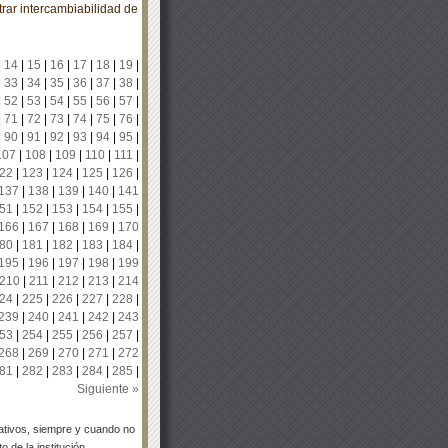
ar intercambiabilidad de
|
14
|
15
|
16
|
17
|
18
|
19
|
|
33
|
34
|
35
|
36
|
37
|
38
|
|
52
|
53
|
54
|
55
|
56
|
57
|
|
71
|
72
|
73
|
74
|
75
|
76
|
|
90
|
91
|
92
|
93
|
94
|
95
|
107
|
108
|
109
|
110
|
111
|
22
|
123
|
124
|
125
|
126
|
137
|
138
|
139
|
140
|
141
51
|
152
|
153
|
154
|
155
|
166
|
167
|
168
|
169
|
170
80
|
181
|
182
|
183
|
184
|
195
|
196
|
197
|
198
|
199
210
|
211
|
212
|
213
|
214
24
|
225
|
226
|
227
|
228
|
239
|
240
|
241
|
242
|
243
53
|
254
|
255
|
256
|
257
|
268
|
269
|
270
|
271
|
272
81
|
282
|
283
|
284
|
285
|
Siguiente »
tivos, siempre y cuando no
 de la institución.