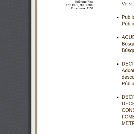
Teléfono/Fax:
Versi
+52 (999) 930-0900
Extensión: 1151
Publi
Públi
ACUER
Búsqu
Búsqu
DECRE
Aduan
desco
Públi
DECR
DECR
CONS
FOME
METR