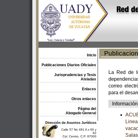
Publicacione
Inicio
Publicaciones Diarios Oficiales
La Red de In
Jurisprudencias y Tesis
dependencia
Aisladas
correo electr
Enlaces
para el desar
Otros enlaces
Información
Página del
Abogado General
ACUER
Linea
Dirección de Asuntos Jurídicos
vacac
Calle 57 No 491 A x 60 y
62
Salas
Col. Centro, C.P. 97000