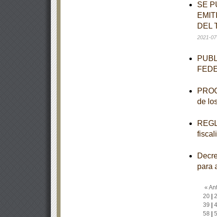
SE P
EMIT
DEL 
2021-07
PUBL
FED
PROGR
de lo
REGLA
fisca
Decre
para 
« Ant
20
|
39
|
58
|