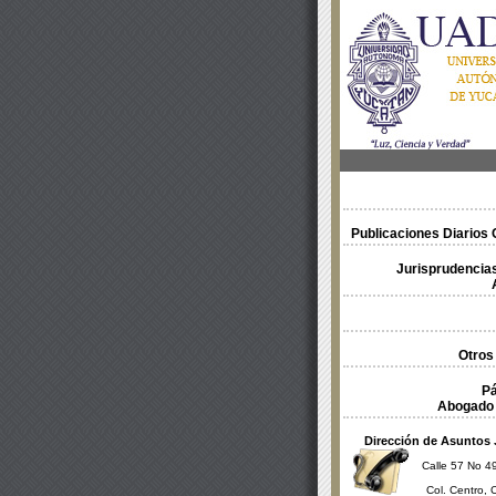
Publicaciones Diarios O
Jurisprudencias
Otros
Pá
Abogado 
Dirección de Asuntos 
Calle 57 No 49
Col. Centro, 