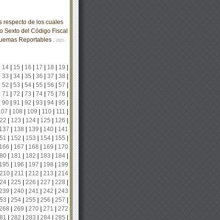
respecto de los cuales
lo Sexto del Código Fiscal
quemas Reportables .
2021-
|
14
|
15
|
16
|
17
|
18
|
19
|
|
33
|
34
|
35
|
36
|
37
|
38
|
|
52
|
53
|
54
|
55
|
56
|
57
|
|
71
|
72
|
73
|
74
|
75
|
76
|
|
90
|
91
|
92
|
93
|
94
|
95
|
107
|
108
|
109
|
110
|
111
|
22
|
123
|
124
|
125
|
126
|
137
|
138
|
139
|
140
|
141
51
|
152
|
153
|
154
|
155
|
166
|
167
|
168
|
169
|
170
80
|
181
|
182
|
183
|
184
|
195
|
196
|
197
|
198
|
199
210
|
211
|
212
|
213
|
214
24
|
225
|
226
|
227
|
228
|
239
|
240
|
241
|
242
|
243
53
|
254
|
255
|
256
|
257
|
268
|
269
|
270
|
271
|
272
81
|
282
|
283
|
284
|
285
|