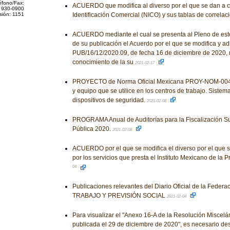
éfono/Fax:
ACUERDO que modifica al diverso por el que se dan a 
 930-0900
sión: 1151
Identificación Comercial (NICO) y sus tablas de correlac
ACUERDO mediante el cual se presenta al Pleno de este I
de su publicación el Acuerdo por el que se modifica y ad
PUB/16/12/2020.09, de fecha 16 de diciembre de 2020, m
conocimiento de la su
2021-02-17
PROYECTO de Norma Oficial Mexicana PROY-NOM-004
y equipo que se utilice en los centros de trabajo. Sistem
dispositivos de seguridad.
2021-02-08
PROGRAMA Anual de Auditorías para la Fiscalización Su
Pública 2020.
2021-02-08
ACUERDO por el que se modifica el diverso por el que se
por los servicios que presta el Instituto Mexicano de la P
04
Publicaciones relevantes del Diario Oficial de la Fed
TRABAJO Y PREVISIÓN SOCIAL
2021-02-04
Para visualizar el "Anexo 16-A de la Resolución Miscelá
publicada el 29 de diciembre de 2020", es necesario des