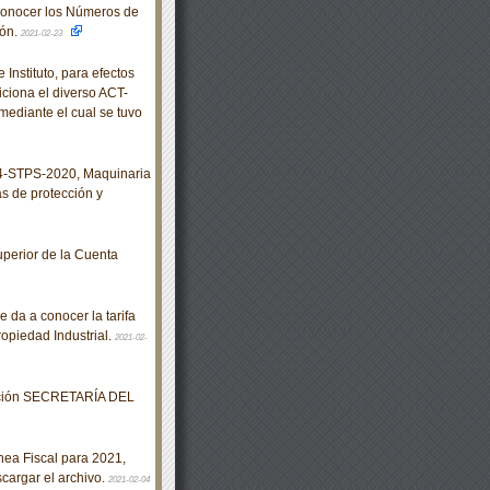
conocer los Números de
ión.
2021-02-23
nstituto, para efectos
iciona el diverso ACT-
ediante el cual se tuvo
-STPS-2020, Maquinaria
as de protección y
perior de la Cuenta
 da a conocer la tarifa
ropiedad Industrial.
2021-02-
eración SECRETARÍA DEL
nea Fiscal para 2021,
cargar el archivo.
2021-02-04