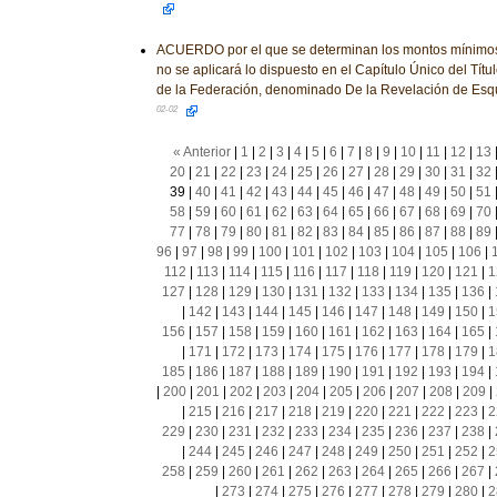
ACUERDO por el que se determinan los montos mínimos 
no se aplicará lo dispuesto en el Capítulo Único del Títu
de la Federación, denominado De la Revelación de Es
02-02
« Anterior
|
1
|
2
|
3
|
4
|
5
|
6
|
7
|
8
|
9
|
10
|
11
|
12
|
13
20
|
21
|
22
|
23
|
24
|
25
|
26
|
27
|
28
|
29
|
30
|
31
|
32
39
|
40
|
41
|
42
|
43
|
44
|
45
|
46
|
47
|
48
|
49
|
50
|
51
58
|
59
|
60
|
61
|
62
|
63
|
64
|
65
|
66
|
67
|
68
|
69
|
70
77
|
78
|
79
|
80
|
81
|
82
|
83
|
84
|
85
|
86
|
87
|
88
|
89
96
|
97
|
98
|
99
|
100
|
101
|
102
|
103
|
104
|
105
|
106
|
112
|
113
|
114
|
115
|
116
|
117
|
118
|
119
|
120
|
121
|
1
127
|
128
|
129
|
130
|
131
|
132
|
133
|
134
|
135
|
136
|
|
142
|
143
|
144
|
145
|
146
|
147
|
148
|
149
|
150
|
1
156
|
157
|
158
|
159
|
160
|
161
|
162
|
163
|
164
|
165
|
|
171
|
172
|
173
|
174
|
175
|
176
|
177
|
178
|
179
|
1
185
|
186
|
187
|
188
|
189
|
190
|
191
|
192
|
193
|
194
|
|
200
|
201
|
202
|
203
|
204
|
205
|
206
|
207
|
208
|
209
|
|
215
|
216
|
217
|
218
|
219
|
220
|
221
|
222
|
223
|
2
229
|
230
|
231
|
232
|
233
|
234
|
235
|
236
|
237
|
238
|
|
244
|
245
|
246
|
247
|
248
|
249
|
250
|
251
|
252
|
2
258
|
259
|
260
|
261
|
262
|
263
|
264
|
265
|
266
|
267
|
|
273
|
274
|
275
|
276
|
277
|
278
|
279
|
280
|
2