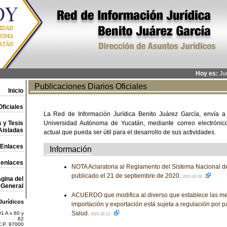
Hoy es:
Jue
Publicaciones Diarios Oficiales
Inicio
ficiales
La Red de Información Jurídica Benito Juárez García, envía a
 y Tesis
Universidad Autónoma de Yucatán, mediante correo electrónico,
Aisladas
actual que pueda ser útil para el desarrollo de sus actividades.
Enlaces
Información
 enlaces
NOTA Aclaratoria al Reglamento del Sistema Nacional de
publicado el 21 de septiembre de 2020.
2021-02-24
gina del
General
ACUERDO que modifica al diverso que establece las me
Jurídicos
importación y exportación está sujeta a regulación por pa
Salud.
1 A x 60 y
2021-02-23
62
C.P. 97000