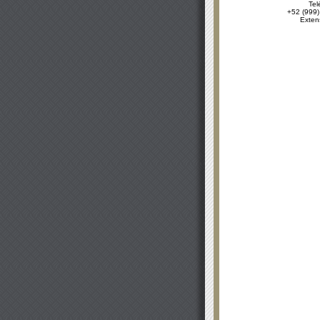
Tel
+52 (999)
Exten