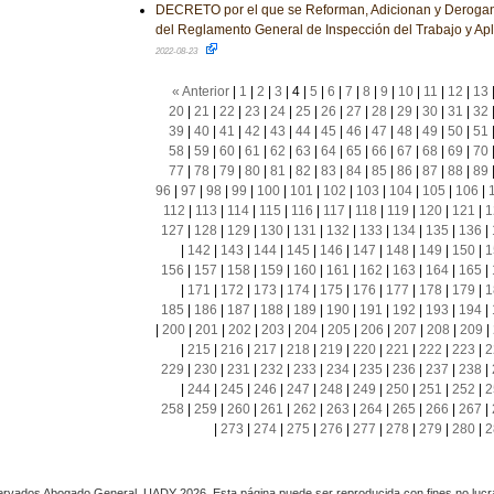
DECRETO por el que se Reforman, Adicionan y Derogan
del Reglamento General de Inspección del Trabajo y Apl
2022-08-23
« Anterior
|
1
|
2
|
3
|
4
|
5
|
6
|
7
|
8
|
9
|
10
|
11
|
12
|
13
20
|
21
|
22
|
23
|
24
|
25
|
26
|
27
|
28
|
29
|
30
|
31
|
32
39
|
40
|
41
|
42
|
43
|
44
|
45
|
46
|
47
|
48
|
49
|
50
|
51
58
|
59
|
60
|
61
|
62
|
63
|
64
|
65
|
66
|
67
|
68
|
69
|
70
77
|
78
|
79
|
80
|
81
|
82
|
83
|
84
|
85
|
86
|
87
|
88
|
89
96
|
97
|
98
|
99
|
100
|
101
|
102
|
103
|
104
|
105
|
106
|
112
|
113
|
114
|
115
|
116
|
117
|
118
|
119
|
120
|
121
|
1
127
|
128
|
129
|
130
|
131
|
132
|
133
|
134
|
135
|
136
|
|
142
|
143
|
144
|
145
|
146
|
147
|
148
|
149
|
150
|
1
156
|
157
|
158
|
159
|
160
|
161
|
162
|
163
|
164
|
165
|
|
171
|
172
|
173
|
174
|
175
|
176
|
177
|
178
|
179
|
1
185
|
186
|
187
|
188
|
189
|
190
|
191
|
192
|
193
|
194
|
|
200
|
201
|
202
|
203
|
204
|
205
|
206
|
207
|
208
|
209
|
|
215
|
216
|
217
|
218
|
219
|
220
|
221
|
222
|
223
|
2
229
|
230
|
231
|
232
|
233
|
234
|
235
|
236
|
237
|
238
|
|
244
|
245
|
246
|
247
|
248
|
249
|
250
|
251
|
252
|
2
258
|
259
|
260
|
261
|
262
|
263
|
264
|
265
|
266
|
267
|
|
273
|
274
|
275
|
276
|
277
|
278
|
279
|
280
|
2
rvados Abogado General, UADY 2026. Esta página puede ser reproducida con fines no lucra