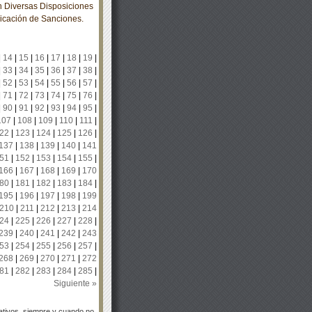
 Diversas Disposiciones
icación de Sanciones.
|
14
|
15
|
16
|
17
|
18
|
19
|
|
33
|
34
|
35
|
36
|
37
|
38
|
|
52
|
53
|
54
|
55
|
56
|
57
|
|
71
|
72
|
73
|
74
|
75
|
76
|
|
90
|
91
|
92
|
93
|
94
|
95
|
107
|
108
|
109
|
110
|
111
|
22
|
123
|
124
|
125
|
126
|
137
|
138
|
139
|
140
|
141
51
|
152
|
153
|
154
|
155
|
166
|
167
|
168
|
169
|
170
80
|
181
|
182
|
183
|
184
|
195
|
196
|
197
|
198
|
199
210
|
211
|
212
|
213
|
214
24
|
225
|
226
|
227
|
228
|
239
|
240
|
241
|
242
|
243
53
|
254
|
255
|
256
|
257
|
268
|
269
|
270
|
271
|
272
81
|
282
|
283
|
284
|
285
|
Siguiente »
tivos, siempre y cuando no