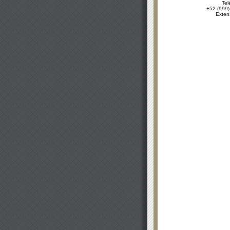
Tel
+52 (999)
Exten