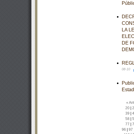
Públi
DECR
CONS
LA L
ELEC
DE F
DEMO
REGLA
08-10
Publi
Estad
« Ant
20
|
39
|
58
|
77
|
96
|
97