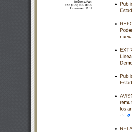
Teléfono/Fax:
Publi
+52 (999) 930-0900
Extensión: 1151
Estad
REFOR
Poder 
nueva
EXTRA
Linea
Democ
Publi
Estad
AVISO
remun
los a
15
RELAC