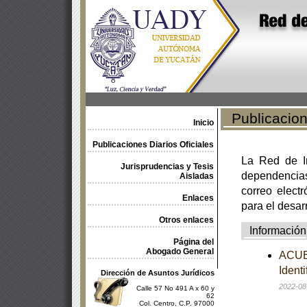
Publicacione
Inicio
Publicaciones Diarios Oficiales
La Red de In
Jurisprudencias y Tesis
dependencia
Aisladas
correo electr
Enlaces
para el desar
Otros enlaces
Información
Página del
Abogado General
ACUER
Ident
Dirección de Asuntos Jurídicos
2022-08
Calle 57 No 491 A x 60 y
62
Col. Centro, C.P. 97000