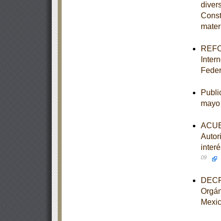
divers
Const
mater
REFOR
Intern
Feder
Publi
mayo
ACUER
Autor
inter
09
DECRE
Orgán
Mexi