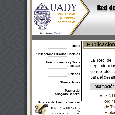
Publicacione
Inicio
Publicaciones Diarios Oficiales
La Red de In
Jurisprudencias y Tesis
dependencia
Aisladas
correo electr
Enlaces
para el desar
Otros enlaces
Información
Página del
Abogado General
SÍNTE
ordin
Dirección de Asuntos Jurídicos
de Tr
Calle 57 No 491 A x 60 y
62
Prote
Col. Centro, C.P. 97000