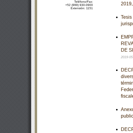
Teléfono/Fax:
2019,
+52 (999) 930-0900
Extensión: 1151
Tesis
juris
EMPR
REVA
DE S
2019-05
DECRE
diver
términ
Feder
fiscal
Anexo
publi
DECRE