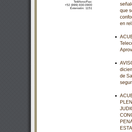
Teléfono/Fax:
señal
+52 (999) 930-0900
Extensión: 1151
que s
confo
en re
ACUER
Telec
Aprov
AVISO
dicie
de Sa
segun
ACUE
PLEN
JUDI
CONC
PENA
ESTA