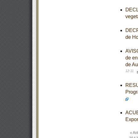
DECLA
veget
DECRE
de Ho
AVISO
de en
de Au
12-11
RESUL
Progr
ACUER
Expor
« Ant