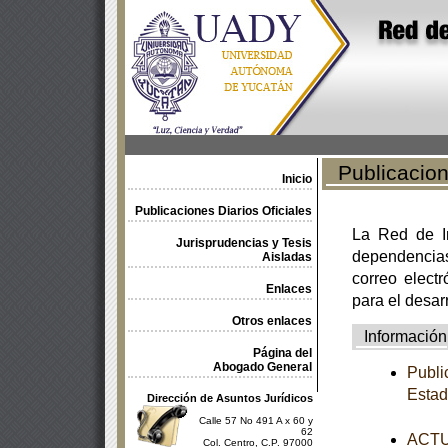
Publicacione
Inicio
Publicaciones Diarios Oficiales
La Red de In
Jurisprudencias y Tesis
dependencia
Aisladas
correo electr
Enlaces
para el desar
Otros enlaces
Información
Página del
Abogado General
Publi
Esta
Dirección de Asuntos Jurídicos
Calle 57 No 491 A x 60 y
62
ACTUA
Col. Centro, C.P. 97000