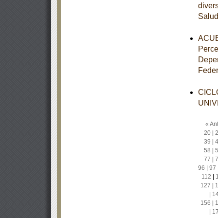
diver
Salu
ACUER
Perce
Depen
Feder
CICL
UNIV
« Ant
20
|
39
|
58
|
77
|
96
|
97
112
|
127
|
|
1
156
|
|
1