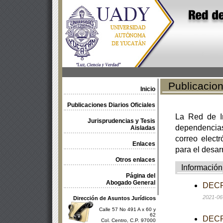
Publicacione
Inicio
Publicaciones Diarios Oficiales
La Red de In
Jurisprudencias y Tesis
dependencia
Aisladas
correo electr
Enlaces
para el desar
Otros enlaces
Información
Página del
Abogado General
DECRE
2021-06
Dirección de Asuntos Jurídicos
Calle 57 No 491 A x 60 y
62
DECRE
Col. Centro, C.P. 97000