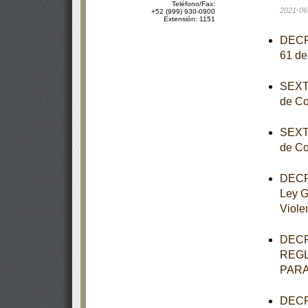
Teléfono/Fax:
2021-06
+52 (999) 930-0900
Extensión: 1151
DECRE
61 de
SEXTA
de Co
SEXTA
de Co
DECRE
Ley G
Viole
DECR
REGL
PARA
DECRE