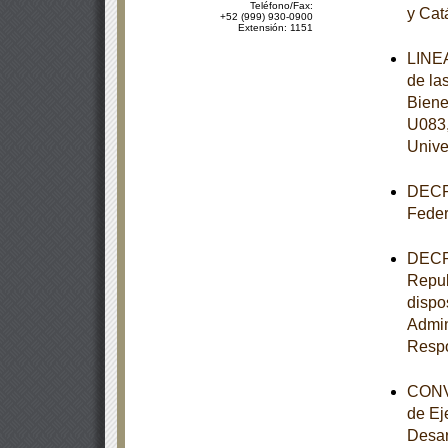
Teléfono/Fax:
y Cat
+52 (999) 930-0900
Extensión: 1151
LINEA
de la
Biene
U083,
Unive
DECRE
Feder
DECRE
Repub
dispo
Admin
Respo
CONVO
de Ej
Desar