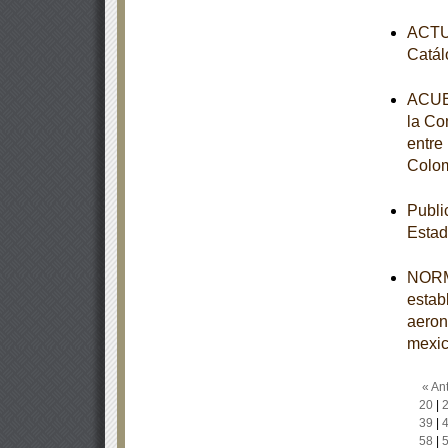
ACTUA
Catál
ACUER
la Co
entre
Colom
Publi
Estad
NORM
estab
aeron
mexi
« Ant
20
|
39
|
58
|