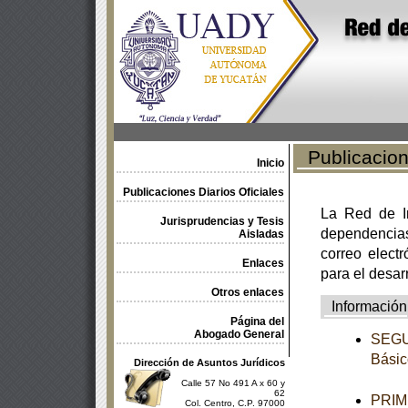
Publicacione
Inicio
Publicaciones Diarios Oficiales
La Red de In
Jurisprudencias y Tesis
dependencia
Aisladas
correo electr
Enlaces
para el desar
Otros enlaces
Información
Página del
Abogado General
SEGUN
Básic
Dirección de Asuntos Jurídicos
Calle 57 No 491 A x 60 y
62
PRIME
Col. Centro, C.P. 97000