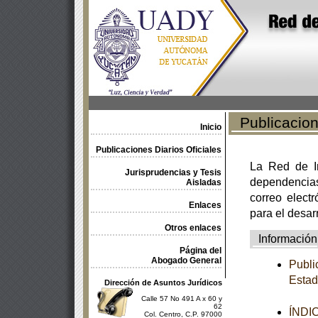
Publicacione
Inicio
Publicaciones Diarios Oficiales
La Red de In
Jurisprudencias y Tesis
dependencia
Aisladas
correo electr
Enlaces
para el desar
Otros enlaces
Información
Página del
Abogado General
Publi
Estad
Dirección de Asuntos Jurídicos
Calle 57 No 491 A x 60 y
62
ÍNDI
Col. Centro, C.P. 97000