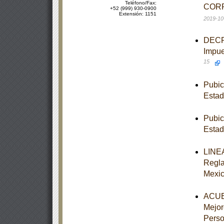
Teléfono/Fax:
CORR
+52 (999) 930-0900
Extensión: 1151
2019-10
DECRE
Impue
15
Pubic
Estad
Pubic
Estad
LINEA
Regla
Mexi
ACUER
Mejor
Perso