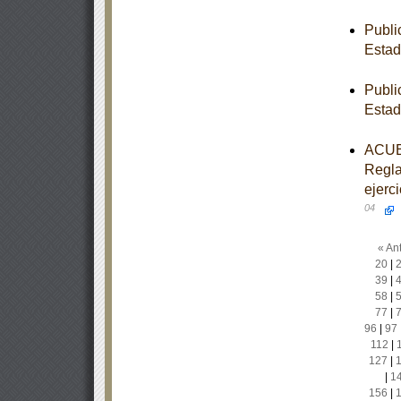
Publi
Estad
Publi
Estad
ACUER
Regla
ejerc
04
« Ant
20
|
39
|
58
|
77
|
96
|
97
112
|
127
|
|
1
156
|