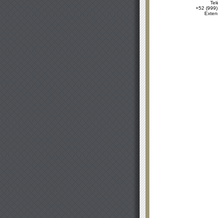
Tel
+52 (999)
Exten