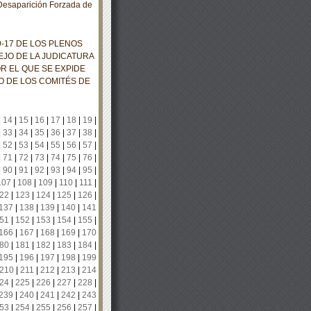
Desaparición Forzada de
17 DE LOS PLENOS
EJO DE LA JUDICATURA
R EL QUE SE EXPIDE
 DE LOS COMITÉS DE
|
14
|
15
|
16
|
17
|
18
|
19
|
|
33
|
34
|
35
|
36
|
37
|
38
|
|
52
|
53
|
54
|
55
|
56
|
57
|
|
71
|
72
|
73
|
74
|
75
|
76
|
|
90
|
91
|
92
|
93
|
94
|
95
|
107
|
108
|
109
|
110
|
111
|
22
|
123
|
124
|
125
|
126
|
137
|
138
|
139
|
140
|
141
51
|
152
|
153
|
154
|
155
|
166
|
167
|
168
|
169
|
170
80
|
181
|
182
|
183
|
184
|
195
|
196
|
197
|
198
|
199
210
|
211
|
212
|
213
|
214
24
|
225
|
226
|
227
|
228
|
239
|
240
|
241
|
242
|
243
53
|
254
|
255
|
256
|
257
|