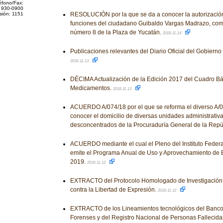
éfono/Fax:
 930-0900
sión: 1151
RESOLUCIÓN por la que se da a conocer la autorización 
funciones del ciudadano Guibaldo Vargas Madrazo, com
número 8 de la Plaza de Yucatán.
2018-11-14
Publicaciones relevantes del Diario Oficial del Gobiern
2018-11-13
DÉCIMA Actualización de la Edición 2017 del Cuadro Bá
Medicamentos.
2018-11-13
ACUERDO A/074/18 por el que se reforma el diverso A/0
conocer el domicilio de diversas unidades administrativ
desconcentrados de la Procuraduría General de la Repú
ACUERDO mediante el cual el Pleno del Instituto Feder
emite el Programa Anual de Uso y Aprovechamiento de
2019.
2018-11-12
EXTRACTO del Protocolo Homologado de Investigación 
contra la Libertad de Expresión.
2018-11-12
EXTRACTO de los Lineamientos tecnológicos del Banco
Forenses y del Registro Nacional de Personas Fallecidas