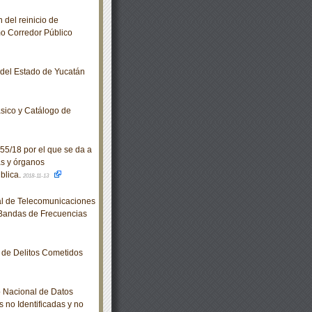
del reinicio de
o Corredor Público
o del Estado de Yucatán
sico y Catálogo de
55/18 por el que se da a
as y órganos
blica.
2018-11-13
al de Telecomunicaciones
 Bandas de Frecuencias
de Delitos Cometidos
 Nacional de Datos
 no Identificadas y no