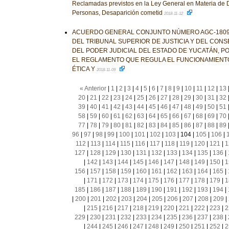
Reclamadas previstos en la Ley General en Materia de 
Personas, Desaparición cometid
2018-11-12
ACUERDO GENERAL CONJUNTO NÚMERO AGC-1809-
DEL TRIBUNAL SUPERIOR DE JUSTICIA Y DEL CONS
DEL PODER JUDICIAL DEL ESTADO DE YUCATÁN, PO
EL REGLAMENTO QUE REGULA EL FUNCIONAMIENTO
ÉTICA Y
2018-11-09
« Anterior
|
1
|
2
|
3
|
4
|
5
|
6
|
7
|
8
|
9
|
10
|
11
|
12
|
13
20
|
21
|
22
|
23
|
24
|
25
|
26
|
27
|
28
|
29
|
30
|
31
|
32
39
|
40
|
41
|
42
|
43
|
44
|
45
|
46
|
47
|
48
|
49
|
50
|
51
58
|
59
|
60
|
61
|
62
|
63
|
64
|
65
|
66
|
67
|
68
|
69
|
70
77
|
78
|
79
|
80
|
81
|
82
|
83
|
84
|
85
|
86
|
87
|
88
|
89
96
|
97
|
98
|
99
|
100
|
101
|
102
|
103
|
104
|
105
|
106
|
112
|
113
|
114
|
115
|
116
|
117
|
118
|
119
|
120
|
121
|
1
127
|
128
|
129
|
130
|
131
|
132
|
133
|
134
|
135
|
136
|
|
142
|
143
|
144
|
145
|
146
|
147
|
148
|
149
|
150
|
1
156
|
157
|
158
|
159
|
160
|
161
|
162
|
163
|
164
|
165
|
|
171
|
172
|
173
|
174
|
175
|
176
|
177
|
178
|
179
|
1
185
|
186
|
187
|
188
|
189
|
190
|
191
|
192
|
193
|
194
|
|
200
|
201
|
202
|
203
|
204
|
205
|
206
|
207
|
208
|
209
|
|
215
|
216
|
217
|
218
|
219
|
220
|
221
|
222
|
223
|
2
229
|
230
|
231
|
232
|
233
|
234
|
235
|
236
|
237
|
238
|
|
244
|
245
|
246
|
247
|
248
|
249
|
250
|
251
|
252
|
2