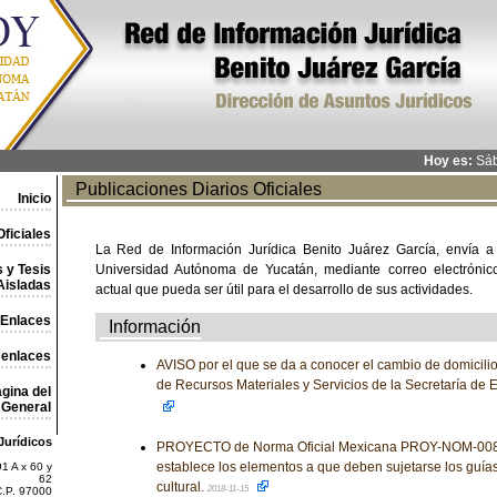
Hoy es:
Sáb
Publicaciones Diarios Oficiales
Inicio
ficiales
La Red de Información Jurídica Benito Juárez García, envía a
 y Tesis
Universidad Autónoma de Yucatán, mediante correo electrónico,
Aisladas
actual que pueda ser útil para el desarrollo de sus actividades.
Enlaces
Información
 enlaces
AVISO por el que se da a conocer el cambio de domicilio
de Recursos Materiales y Servicios de la Secretaría de 
gina del
General
Jurídicos
PROYECTO de Norma Oficial Mexicana PROY-NOM-00
establece los elementos a que deben sujetarse los guías 
1 A x 60 y
62
cultural.
2018-11-15
C.P. 97000