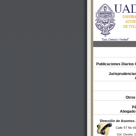
Publicaciones Diarios O
Jurisprudencias
Otros
Pá
Abogado 
Dirección de Asuntos 
Calle 57 No 49
Col. Centro, 