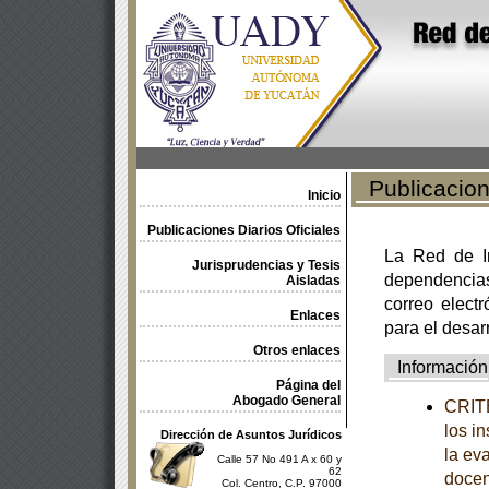
Publicacione
Inicio
Publicaciones Diarios Oficiales
La Red de In
Jurisprudencias y Tesis
dependencia
Aisladas
correo electr
Enlaces
para el desar
Otros enlaces
Información
Página del
Abogado General
CRITE
los i
Dirección de Asuntos Jurídicos
la ev
Calle 57 No 491 A x 60 y
62
docen
Col. Centro, C.P. 97000