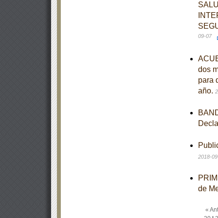
SALU
INTE
SEGU
09-07
ACUER
dos m
para 
año.
2
BANDO
Decla
Publi
2018-09
PRIME
de M
« Ant