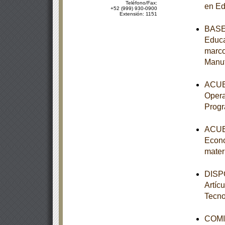
Teléfono/Fax:
en Ed
+52 (999) 930-0900
Extensión: 1151
BASES
Educa
marco
Manu
ACUER
Opera
Prog
ACUER
Econo
mater
DISPO
Artíc
Tecno
COMI