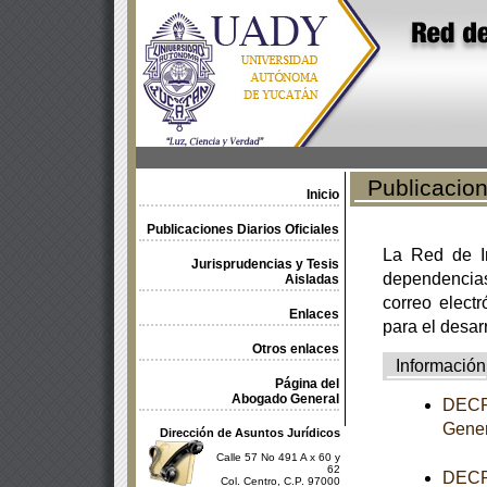
Publicacione
Inicio
Publicaciones Diarios Oficiales
La Red de In
Jurisprudencias y Tesis
dependencia
Aisladas
correo electr
Enlaces
para el desar
Otros enlaces
Información
Página del
Abogado General
DECRE
Gener
Dirección de Asuntos Jurídicos
Calle 57 No 491 A x 60 y
62
DECRE
Col. Centro, C.P. 97000