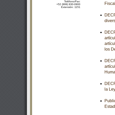
Teléfono/Fax:
Fisca
+52 (999) 930-0900
Extensión: 1151
DECRE
diver
DECRE
artícu
artíc
los 
DECRE
artíc
Huma
DECRE
la Le
Publi
Estad