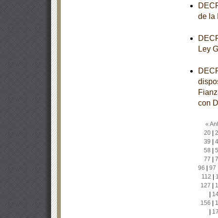
DECRE
de la
DECRE
Ley G
DECRE
dispo
Fianz
con D
« Ant
20
|
39
|
58
|
77
|
96
|
97
112
|
127
|
|
1
156
|
|
1