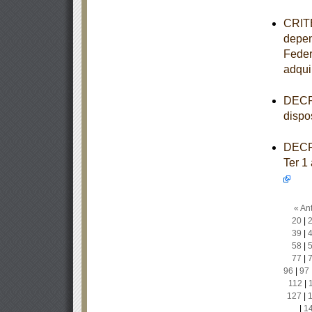
CRITE
depen
Feder
adqui
DECRE
dispo
DECRE
Ter 1
« Ant
20
|
39
|
58
|
77
|
96
|
97
112
|
127
|
|
1