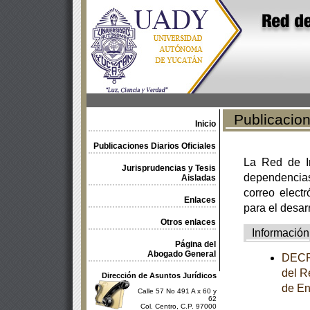
Publicacione
Inicio
Publicaciones Diarios Oficiales
La Red de In
Jurisprudencias y Tesis
dependencia
Aisladas
correo electr
Enlaces
para el desar
Otros enlaces
Información
Página del
Abogado General
DECRE
del R
Dirección de Asuntos Jurídicos
de En
Calle 57 No 491 A x 60 y
62
Col. Centro, C.P. 97000