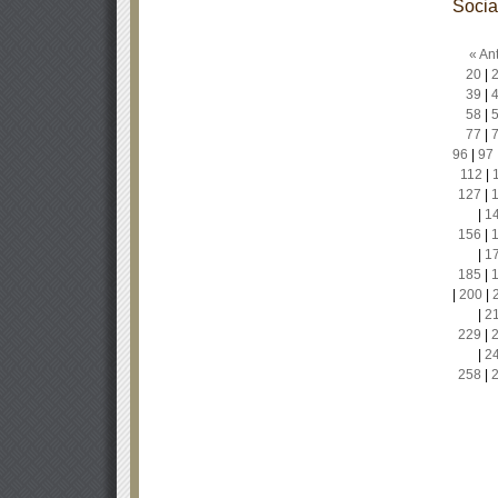
Socia
« Ant
20
|
39
|
58
|
77
|
96
|
97
112
|
127
|
|
1
156
|
|
1
185
|
|
200
|
|
2
229
|
|
2
258
|