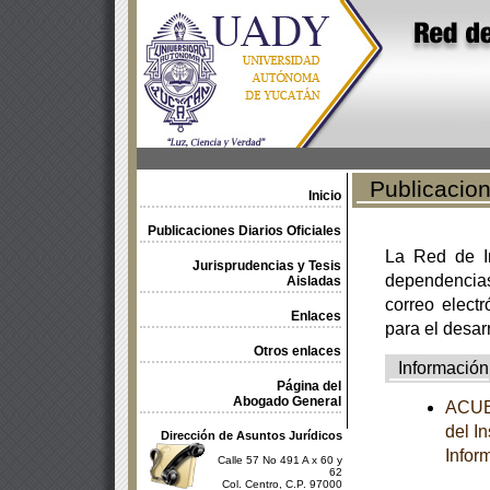
Publicacione
Inicio
Publicaciones Diarios Oficiales
La Red de In
Jurisprudencias y Tesis
dependencia
Aisladas
correo electr
Enlaces
para el desar
Otros enlaces
Información
Página del
Abogado General
ACUER
del I
Dirección de Asuntos Jurídicos
Infor
Calle 57 No 491 A x 60 y
62
Col. Centro, C.P. 97000