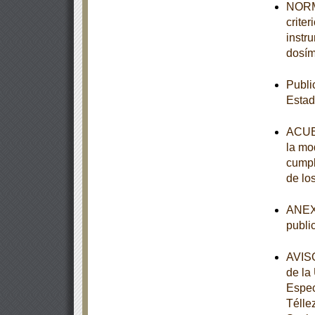
NORMA
crite
instr
dosím
Publi
Estad
ACUER
la mod
cumpl
de lo
ANEXO
publi
AVISO
de la
Espec
Télle