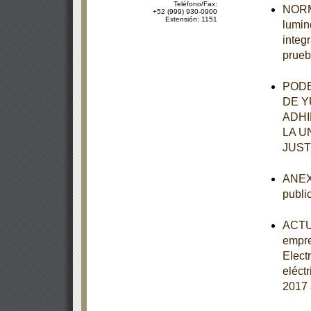
Teléfono/Fax:
NORMA
+52 (999) 930-0900
Extensión: 1151
lumin
integ
prueb
PODE
DE Y
ADHI
LA U
JUST
ANEXO
publi
ACTUA
empre
Elect
eléct
2017 