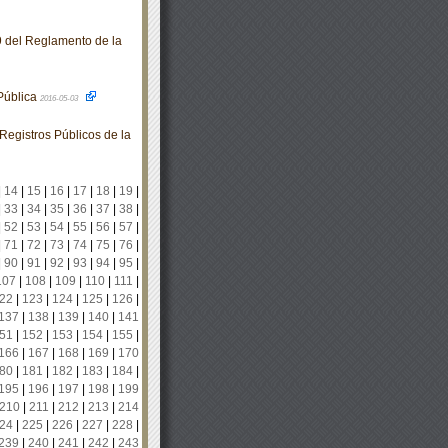
9 del Reglamento de la
 Pública
2016-05-03
egistros Públicos de la
|
14
|
15
|
16
|
17
|
18
|
19
|
|
33
|
34
|
35
|
36
|
37
|
38
|
|
52
|
53
|
54
|
55
|
56
|
57
|
|
71
|
72
|
73
|
74
|
75
|
76
|
|
90
|
91
|
92
|
93
|
94
|
95
|
107
|
108
|
109
|
110
|
111
|
22
|
123
|
124
|
125
|
126
|
137
|
138
|
139
|
140
|
141
51
|
152
|
153
|
154
|
155
|
166
|
167
|
168
|
169
|
170
80
|
181
|
182
|
183
|
184
|
195
|
196
|
197
|
198
|
199
210
|
211
|
212
|
213
|
214
24
|
225
|
226
|
227
|
228
|
239
|
240
|
241
|
242
|
243