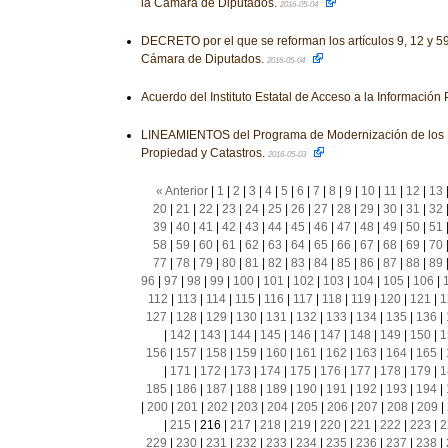
la Cámara de Diputados.
2016-05-04
DECRETO por el que se reforman los artículos 9, 12 y 5
Cámara de Diputados.
2016-05-04
Acuerdo del Instituto Estatal de Acceso a la Información
LINEAMIENTOS del Programa de Modernización de los R
Propiedad y Catastros.
2016-05-03
« Anterior
|
1
|
2
|
3
|
4
|
5
|
6
|
7
|
8
|
9
|
10
|
11
|
12
|
13
20
|
21
|
22
|
23
|
24
|
25
|
26
|
27
|
28
|
29
|
30
|
31
|
32
39
|
40
|
41
|
42
|
43
|
44
|
45
|
46
|
47
|
48
|
49
|
50
|
51
58
|
59
|
60
|
61
|
62
|
63
|
64
|
65
|
66
|
67
|
68
|
69
|
70
77
|
78
|
79
|
80
|
81
|
82
|
83
|
84
|
85
|
86
|
87
|
88
|
89
96
|
97
|
98
|
99
|
100
|
101
|
102
|
103
|
104
|
105
|
106
|
112
|
113
|
114
|
115
|
116
|
117
|
118
|
119
|
120
|
121
|
1
127
|
128
|
129
|
130
|
131
|
132
|
133
|
134
|
135
|
136
|
|
142
|
143
|
144
|
145
|
146
|
147
|
148
|
149
|
150
|
1
156
|
157
|
158
|
159
|
160
|
161
|
162
|
163
|
164
|
165
|
|
171
|
172
|
173
|
174
|
175
|
176
|
177
|
178
|
179
|
1
185
|
186
|
187
|
188
|
189
|
190
|
191
|
192
|
193
|
194
|
|
200
|
201
|
202
|
203
|
204
|
205
|
206
|
207
|
208
|
209
|
|
215
|
216
|
217
|
218
|
219
|
220
|
221
|
222
|
223
|
2
229
|
230
|
231
|
232
|
233
|
234
|
235
|
236
|
237
|
238
|