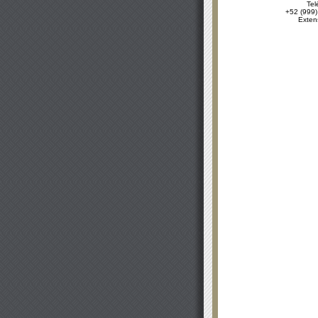
Tel
+52 (999)
Exten