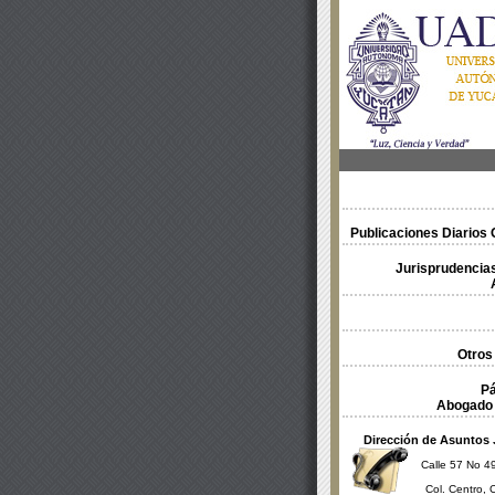
Publicaciones Diarios O
Jurisprudencias
Otros
Pá
Abogado 
Dirección de Asuntos 
Calle 57 No 49
Col. Centro, 