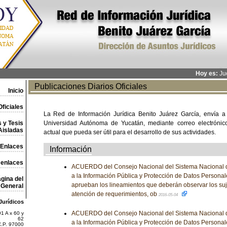
Hoy es:
Jue
Publicaciones Diarios Oficiales
Inicio
ficiales
La Red de Información Jurídica Benito Juárez García, envía a
 y Tesis
Universidad Autónoma de Yucatán, mediante correo electrónico,
Aisladas
actual que pueda ser útil para el desarrollo de sus actividades.
Enlaces
Información
 enlaces
ACUERDO del Consejo Nacional del Sistema Nacional d
a la Información Pública y Protección de Datos Personale
gina del
aprueban los lineamientos que deberán observar los suj
General
atención de requerimientos, ob
2016-05-04
Jurídicos
ACUERDO del Consejo Nacional del Sistema Nacional d
1 A x 60 y
62
a la Información Pública y Protección de Datos Personale
C.P. 97000