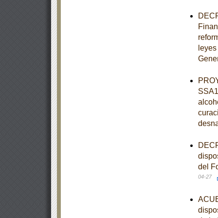
DECRE
Finan
refor
leyes
Gener
PROY
SSA1-
alcoh
curaci
desnat
DECRE
dispos
del F
04-27
ACUER
dispo