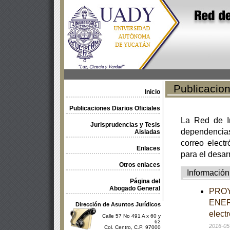
Publicacione
Inicio
Publicaciones Diarios Oficiales
La Red de In
Jurisprudencias y Tesis
dependencia
Aisladas
correo electr
Enlaces
para el desar
Otros enlaces
Información
Página del
Abogado General
PROY
ENER-
Dirección de Asuntos Jurídicos
elect
Calle 57 No 491 A x 60 y
62
2016-05
Col. Centro, C.P. 97000