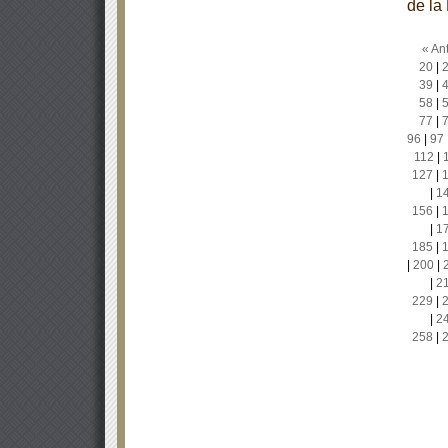
de la
« Ant
20
|
39
|
58
|
77
|
96
|
97
112
|
127
|
|
1
156
|
|
1
185
|
|
200
|
|
2
229
|
|
2
258
|