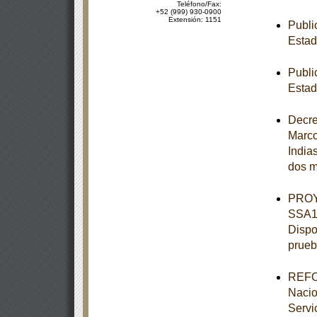
Teléfono/Fax:
+52 (999) 930-0900
Extensión: 1151
Publi
Estad
Publi
Estad
Decre
Marco
India
dos m
PROY
SSA1-
Dispo
prueb
REFOR
Nacio
Servi