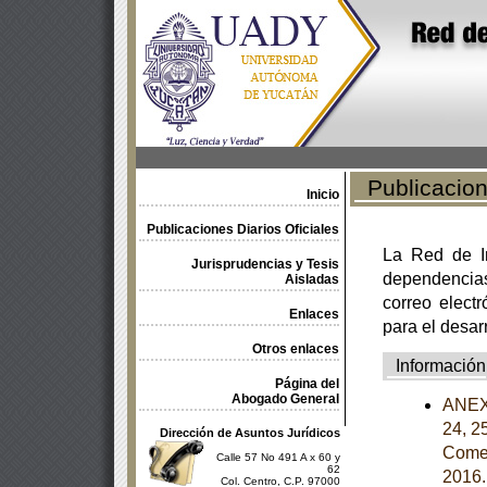
Publicacione
Inicio
Publicaciones Diarios Oficiales
La Red de In
Jurisprudencias y Tesis
dependencia
Aisladas
correo electr
Enlaces
para el desar
Otros enlaces
Información
Página del
Abogado General
ANEXOS
24, 2
Dirección de Asuntos Jurídicos
Comer
Calle 57 No 491 A x 60 y
62
2016
Col. Centro, C.P. 97000