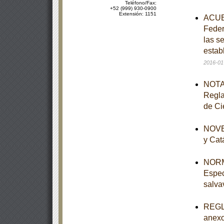
Teléfono/Fax:
+52 (999) 930-0900
Extensión: 1151
ACUER
Feder
las s
estab
2016-01
NOTA 
Regla
de Ci
NOVEN
y Cat
NORM
Espec
salva
REGLA
anexo