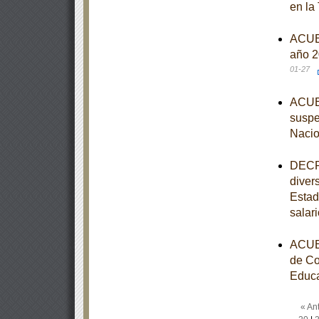
en la
ACUER
año 2
01-27
ACUER
suspe
Nacio
DECRE
diver
Estad
salar
ACUER
de Co
Educa
« Ant