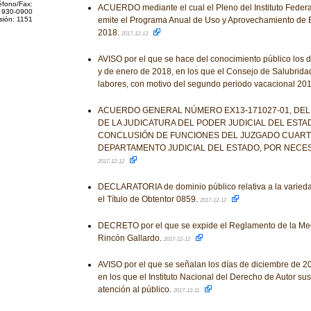
éfono/Fax:
ACUERDO mediante el cual el Pleno del Instituto Feder
 930-0900
sión: 1151
emite el Programa Anual de Uso y Aprovechamiento de
2018.
2017-12-13
AVISO por el que se hace del conocimiento público los 
y de enero de 2018, en los que el Consejo de Salubrid
labores, con motivo del segundo periodo vacacional 20
ACUERDO GENERAL NÚMERO EX13-171027-01, DEL
DE LA JUDICATURA DEL PODER JUDICIAL DEL ESTA
CONCLUSIÓN DE FUNCIONES DEL JUZGADO CUART
DEPARTAMENTO JUDICIAL DEL ESTADO, POR NECES
2017-12-12
DECLARATORIA de dominio público relativa a la varieda
el Título de Obtentor 0859.
2017-12-12
DECRETO por el que se expide el Reglamento de la Med
Rincón Gallardo.
2017-12-12
AVISO por el que se señalan los días de diciembre de 2
en los que el Instituto Nacional del Derecho de Autor su
atención al público.
2017-12-11