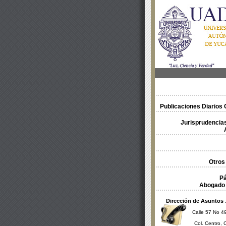
Publicaciones Diarios O
Jurisprudencias
Otros
Pá
Abogado 
Dirección de Asuntos 
Calle 57 No 49
Col. Centro, 