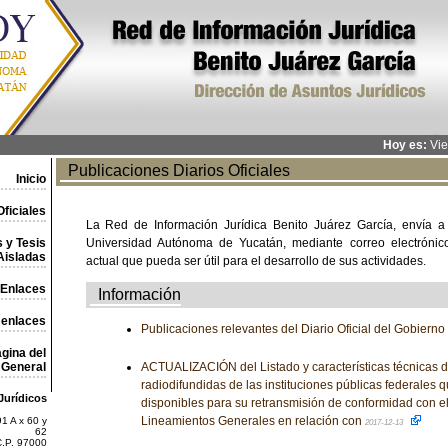
Hoy es:
Vie
Publicaciones Diarios Oficiales
Inicio
ficiales
La Red de Información Jurídica Benito Juárez García, envía a
 y Tesis
Universidad Autónoma de Yucatán, mediante correo electrónico,
Aisladas
actual que pueda ser útil para el desarrollo de sus actividades.
Enlaces
Información
 enlaces
Publicaciones relevantes del Diario Oficial del Gobiern
gina del
General
ACTUALIZACIÓN del Listado y características técnicas d
radiodifundidas de las instituciones públicas federales 
Jurídicos
disponibles para su retransmisión de conformidad con el 
Lineamientos Generales en relación con
1 A x 60 y
2017-12-13
62
C.P. 97000