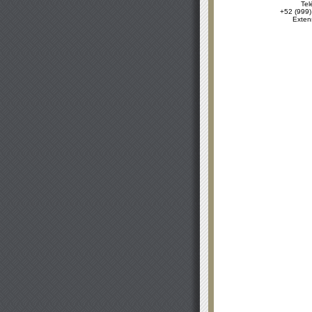
Tel
+52 (999)
Exten