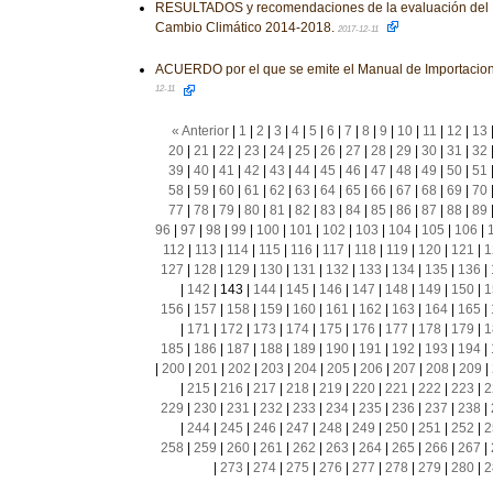
RESULTADOS y recomendaciones de la evaluación del 
Cambio Climático 2014-2018.
2017-12-11
ACUERDO por el que se emite el Manual de Importacion
12-11
« Anterior
|
1
|
2
|
3
|
4
|
5
|
6
|
7
|
8
|
9
|
10
|
11
|
12
|
13
20
|
21
|
22
|
23
|
24
|
25
|
26
|
27
|
28
|
29
|
30
|
31
|
32
39
|
40
|
41
|
42
|
43
|
44
|
45
|
46
|
47
|
48
|
49
|
50
|
51
58
|
59
|
60
|
61
|
62
|
63
|
64
|
65
|
66
|
67
|
68
|
69
|
70
77
|
78
|
79
|
80
|
81
|
82
|
83
|
84
|
85
|
86
|
87
|
88
|
89
96
|
97
|
98
|
99
|
100
|
101
|
102
|
103
|
104
|
105
|
106
|
112
|
113
|
114
|
115
|
116
|
117
|
118
|
119
|
120
|
121
|
1
127
|
128
|
129
|
130
|
131
|
132
|
133
|
134
|
135
|
136
|
|
142
|
143
|
144
|
145
|
146
|
147
|
148
|
149
|
150
|
1
156
|
157
|
158
|
159
|
160
|
161
|
162
|
163
|
164
|
165
|
|
171
|
172
|
173
|
174
|
175
|
176
|
177
|
178
|
179
|
1
185
|
186
|
187
|
188
|
189
|
190
|
191
|
192
|
193
|
194
|
|
200
|
201
|
202
|
203
|
204
|
205
|
206
|
207
|
208
|
209
|
|
215
|
216
|
217
|
218
|
219
|
220
|
221
|
222
|
223
|
2
229
|
230
|
231
|
232
|
233
|
234
|
235
|
236
|
237
|
238
|
|
244
|
245
|
246
|
247
|
248
|
249
|
250
|
251
|
252
|
2
258
|
259
|
260
|
261
|
262
|
263
|
264
|
265
|
266
|
267
|
|
273
|
274
|
275
|
276
|
277
|
278
|
279
|
280
|
2