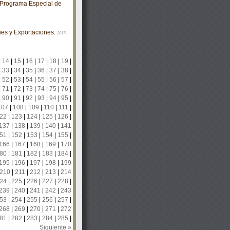
Programa Especial de
es y Exportaciones.
2017-
|
14
|
15
|
16
|
17
|
18
|
19
|
|
33
|
34
|
35
|
36
|
37
|
38
|
|
52
|
53
|
54
|
55
|
56
|
57
|
|
71
|
72
|
73
|
74
|
75
|
76
|
|
90
|
91
|
92
|
93
|
94
|
95
|
107
|
108
|
109
|
110
|
111
|
22
|
123
|
124
|
125
|
126
|
137
|
138
|
139
|
140
|
141
51
|
152
|
153
|
154
|
155
|
166
|
167
|
168
|
169
|
170
80
|
181
|
182
|
183
|
184
|
195
|
196
|
197
|
198
|
199
210
|
211
|
212
|
213
|
214
24
|
225
|
226
|
227
|
228
|
239
|
240
|
241
|
242
|
243
53
|
254
|
255
|
256
|
257
|
268
|
269
|
270
|
271
|
272
81
|
282
|
283
|
284
|
285
|
Siguiente »