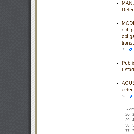
MANUA
Defen
MODIF
oblig
oblig
trans
03
Publi
Esta
ACUER
deter
30
« Ant
20
|
39
|
58
|
77
|