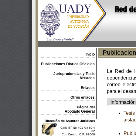
Publicacione
Inicio
Publicaciones Diarios Oficiales
La Red de In
Jurisprudencias y Tesis
dependencia
Aisladas
correo electr
Enlaces
para el desar
Otros enlaces
Información
Página del
Abogado General
Tesis
aisla
Dirección de Asuntos Jurídicos
Calle 57 No 491 A x 60 y
62
Publi
Col. Centro, C.P. 97000