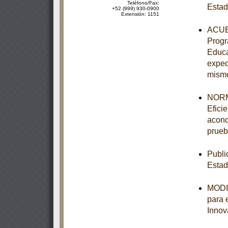
Teléfono/Fax:
Esta
+52 (999) 930-0900
Extensión: 1151
ACUER
Progr
Educa
exped
mism
NORM
Efici
acond
prueb
Publi
Esta
MODIF
para 
Innov