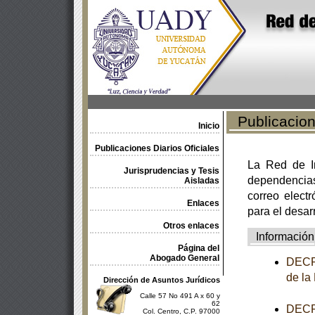
Publicacione
Inicio
Publicaciones Diarios Oficiales
La Red de In
Jurisprudencias y Tesis
dependencia
Aisladas
correo electr
Enlaces
para el desar
Otros enlaces
Información
Página del
Abogado General
DECRE
de la
Dirección de Asuntos Jurídicos
Calle 57 No 491 A x 60 y
62
DECRE
Col. Centro, C.P. 97000