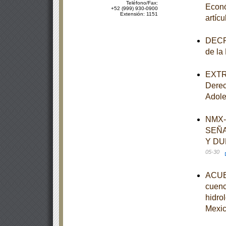
Teléfono/Fax:
Econó
+52 (999) 930-0900
Extensión: 1151
artíc
DECRE
de la
EXTRA
Derec
Adole
NMX-
SEÑA
Y DU
05-30
ACUER
cuenc
hidro
Mexi