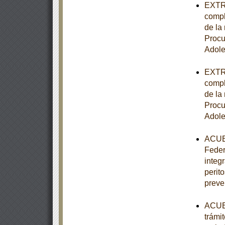
EXTRA
compl
de la 
Procu
Adole
EXTRA
compl
de la 
Procu
Adole
ACUER
Feder
integ
perito
preve
ACUER
trámi