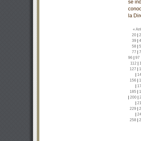
se in
conoc
la Di
« Ant
20
|
39
|
58
|
77
|
96
|
97
112
|
127
|
|
1
156
|
|
1
185
|
|
200
|
|
2
229
|
|
2
258
|