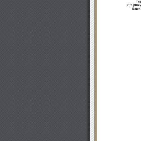
Tel
+52 (999)
Exten