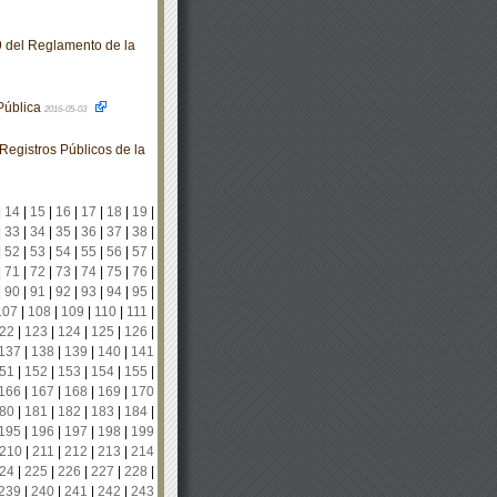
9 del Reglamento de la
 Pública
2016-05-03
egistros Públicos de la
|
14
|
15
|
16
|
17
|
18
|
19
|
|
33
|
34
|
35
|
36
|
37
|
38
|
|
52
|
53
|
54
|
55
|
56
|
57
|
|
71
|
72
|
73
|
74
|
75
|
76
|
|
90
|
91
|
92
|
93
|
94
|
95
|
107
|
108
|
109
|
110
|
111
|
22
|
123
|
124
|
125
|
126
|
137
|
138
|
139
|
140
|
141
51
|
152
|
153
|
154
|
155
|
166
|
167
|
168
|
169
|
170
80
|
181
|
182
|
183
|
184
|
195
|
196
|
197
|
198
|
199
210
|
211
|
212
|
213
|
214
24
|
225
|
226
|
227
|
228
|
239
|
240
|
241
|
242
|
243