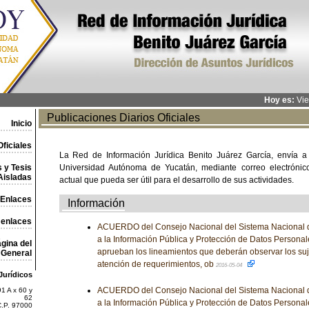
Hoy es:
Vie
Publicaciones Diarios Oficiales
Inicio
ficiales
La Red de Información Jurídica Benito Juárez García, envía a
 y Tesis
Universidad Autónoma de Yucatán, mediante correo electrónico,
Aisladas
actual que pueda ser útil para el desarrollo de sus actividades.
Enlaces
Información
 enlaces
ACUERDO del Consejo Nacional del Sistema Nacional d
a la Información Pública y Protección de Datos Personale
gina del
aprueban los lineamientos que deberán observar los suj
General
atención de requerimientos, ob
2016-05-04
Jurídicos
ACUERDO del Consejo Nacional del Sistema Nacional d
1 A x 60 y
62
a la Información Pública y Protección de Datos Personale
C.P. 97000