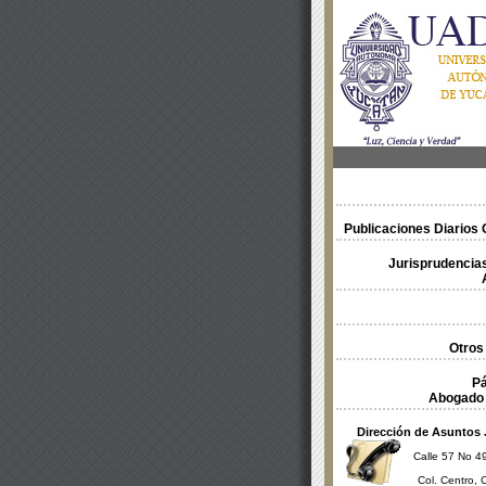
Publicaciones Diarios O
Jurisprudencias
Otros
Pá
Abogado 
Dirección de Asuntos 
Calle 57 No 49
Col. Centro, 