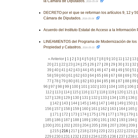
la Cámara de Diputados.
2016-05-04
DECRETO por el que se reforman los artículos 9, 12 y 5
Cámara de Diputados.
2016-05-04
Acuerdo del Instituto Estatal de Acceso a la Información
LINEAMIENTOS del Programa de Modernización de los R
Propiedad y Catastros.
2016-05-03
« Anterior
|
1
|
2
|
3
|
4
|
5
|
6
|
7
|
8
|
9
|
10
|
11
|
12
|
13
20
|
21
|
22
|
23
|
24
|
25
|
26
|
27
|
28
|
29
|
30
|
31
|
32
39
|
40
|
41
|
42
|
43
|
44
|
45
|
46
|
47
|
48
|
49
|
50
|
51
58
|
59
|
60
|
61
|
62
|
63
|
64
|
65
|
66
|
67
|
68
|
69
|
70
77
|
78
|
79
|
80
|
81
|
82
|
83
|
84
|
85
|
86
|
87
|
88
|
89
96
|
97
|
98
|
99
|
100
|
101
|
102
|
103
|
104
|
105
|
106
|
112
|
113
|
114
|
115
|
116
|
117
|
118
|
119
|
120
|
121
|
1
127
|
128
|
129
|
130
|
131
|
132
|
133
|
134
|
135
|
136
|
|
142
|
143
|
144
|
145
|
146
|
147
|
148
|
149
|
150
|
1
156
|
157
|
158
|
159
|
160
|
161
|
162
|
163
|
164
|
165
|
|
171
|
172
|
173
|
174
|
175
|
176
|
177
|
178
|
179
|
1
185
|
186
|
187
|
188
|
189
|
190
|
191
|
192
|
193
|
194
|
|
200
|
201
|
202
|
203
|
204
|
205
|
206
|
207
|
208
|
209
|
|
215
|
216
|
217
|
218
|
219
|
220
|
221
|
222
|
223
|
2
229
|
230
|
231
|
232
|
233
|
234
|
235
|
236
|
237
|
238
|