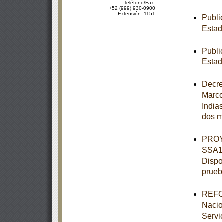
Teléfono/Fax:
+52 (999) 930-0900
Extensión: 1151
Publi
Estad
Publi
Estad
Decre
Marco
India
dos m
PROY
SSA1-
Dispo
prueb
REFOR
Nacio
Servi