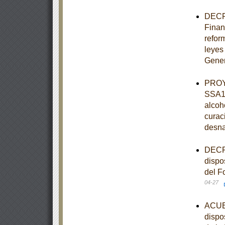
DECRE
Finan
refor
leyes
Gener
PROY
SSA1-
alcoh
curaci
desnat
DECRE
dispos
del F
04-27
ACUER
dispo