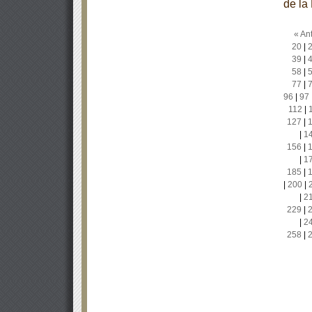
de la
« Ant
20
|
39
|
58
|
77
|
96
|
97
112
|
127
|
|
1
156
|
|
1
185
|
|
200
|
|
2
229
|
|
2
258
|