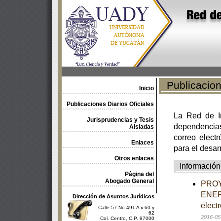
Publicacione
Inicio
Publicaciones Diarios Oficiales
La Red de In
Jurisprudencias y Tesis
dependencia
Aisladas
correo electr
Enlaces
para el desar
Otros enlaces
Información
Página del
Abogado General
PROY
ENER-
Dirección de Asuntos Jurídicos
elect
Calle 57 No 491 A x 60 y
62
2016-05
Col. Centro, C.P. 97000