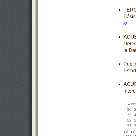
TERCE
Básic
ACUER
Derec
la De
Publi
Estad
ACUER
inter
« Ant
20
|
39
|
58
|
77
|
96
|
97