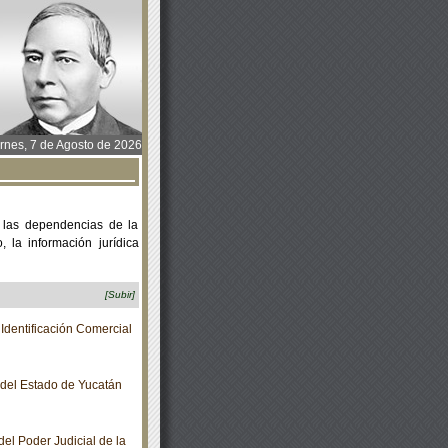
rnes, 7 de Agosto de 2026
 las dependencias de la
 la información jurídica
[Subir]
dentificación Comercial
o del Estado de Yucatán
el Poder Judicial de la