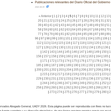
Publicaciones relevantes del Diario Oficial del Gobiern
2022-08-09
« Anterior
|
1
|
2
|
3
|
4
|
5
|
6
|
7
|
8
|
9
|
10
|
11
|
12
|
13
20
|
21
|
22
|
23
|
24
|
25
|
26
|
27
|
28
|
29
|
30
|
31
|
32
39
|
40
|
41
|
42
|
43
|
44
|
45
|
46
|
47
|
48
|
49
|
50
|
51
58
|
59
|
60
|
61
|
62
|
63
|
64
|
65
|
66
|
67
|
68
|
69
|
70
77
|
78
|
79
|
80
|
81
|
82
|
83
|
84
|
85
|
86
|
87
|
88
|
89
96
|
97
|
98
|
99
|
100
|
101
|
102
|
103
|
104
|
105
|
106
|
112
|
113
|
114
|
115
|
116
|
117
|
118
|
119
|
120
|
121
|
1
127
|
128
|
129
|
130
|
131
|
132
|
133
|
134
|
135
|
136
|
|
142
|
143
|
144
|
145
|
146
|
147
|
148
|
149
|
150
|
1
156
|
157
|
158
|
159
|
160
|
161
|
162
|
163
|
164
|
165
|
|
171
|
172
|
173
|
174
|
175
|
176
|
177
|
178
|
179
|
1
185
|
186
|
187
|
188
|
189
|
190
|
191
|
192
|
193
|
194
|
|
200
|
201
|
202
|
203
|
204
|
205
|
206
|
207
|
208
|
209
|
|
215
|
216
|
217
|
218
|
219
|
220
|
221
|
222
|
223
|
2
229
|
230
|
231
|
232
|
233
|
234
|
235
|
236
|
237
|
238
|
|
244
|
245
|
246
|
247
|
248
|
249
|
250
|
251
|
252
|
2
258
|
259
|
260
|
261
|
262
|
263
|
264
|
265
|
266
|
267
|
|
273
|
274
|
275
|
276
|
277
|
278
|
279
|
280
|
2
rvados Abogado General, UADY 2026. Esta página puede ser reproducida con fines no lucra
 la fuente completa y su dirección electrónica, de otra forma requiere permiso previo por escrito