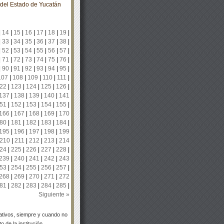
o del Estado de Yucatán
|
14
|
15
|
16
|
17
|
18
|
19
|
|
33
|
34
|
35
|
36
|
37
|
38
|
|
52
|
53
|
54
|
55
|
56
|
57
|
|
71
|
72
|
73
|
74
|
75
|
76
|
|
90
|
91
|
92
|
93
|
94
|
95
|
107
|
108
|
109
|
110
|
111
|
22
|
123
|
124
|
125
|
126
|
137
|
138
|
139
|
140
|
141
51
|
152
|
153
|
154
|
155
|
166
|
167
|
168
|
169
|
170
80
|
181
|
182
|
183
|
184
|
195
|
196
|
197
|
198
|
199
210
|
211
|
212
|
213
|
214
24
|
225
|
226
|
227
|
228
|
239
|
240
|
241
|
242
|
243
53
|
254
|
255
|
256
|
257
|
268
|
269
|
270
|
271
|
272
81
|
282
|
283
|
284
|
285
|
Siguiente »
tivos, siempre y cuando no
 de la institución.