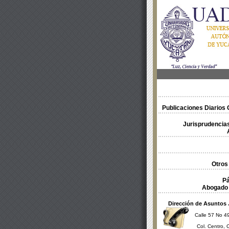
Publicaciones Diarios O
Jurisprudencias
Otros
Pá
Abogado 
Dirección de Asuntos 
Calle 57 No 49
Col. Centro, 