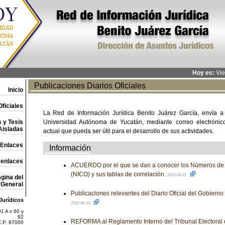
Hoy es:
Vie
Publicaciones Diarios Oficiales
Inicio
ficiales
La Red de Información Jurídica Benito Juárez García, envía a
 y Tesis
Universidad Autónoma de Yucatán, mediante correo electrónico,
Aisladas
actual que pueda ser útil para el desarrollo de sus actividades.
Enlaces
Información
 enlaces
ACUERDO por el que se dan a conocer los Números de I
(NICO) y sus tablas de correlación.
2022-08-22
gina del
General
Publicaciones relevantes del Diario Oficial del Gobiern
Jurídicos
2022-08-19
1 A x 60 y
62
REFORMA al Reglamento Interno del Tribunal Electoral d
C.P. 97000