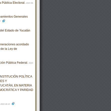
a Pública Electoral.
2022-08-
eamientos Generales
7
o del Estado de Yucatán
muneraciones acordado
 de la Ley de
ión Pública Federal.
2022-
NSTITUCIÓN POLÍTICA
NES Y
UCATÁN, EN MATERIA
MOCRÁTICA Y PARIDAD
.
2022-08-10