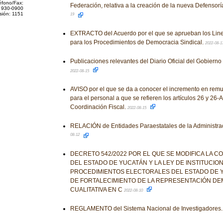
éfono/Fax:
Federación, relativa a la creación de la nueva Defensorí
 930-0900
sión: 1151
19
EXTRACTO del Acuerdo por el que se aprueban los Lin
para los Procedimientos de Democracia Sindical.
2022-08-1
Publicaciones relevantes del Diario Oficial del Gobiern
2022-08-15
AVISO por el que se da a conocer el incremento en re
para el personal a que se refieren los artículos 26 y 26-A
Coordinación Fiscal.
2022-08-15
RELACIÓN de Entidades Paraestatales de la Administrac
08-12
DECRETO 542/2022 POR EL QUE SE MODIFICA LA CO
DEL ESTADO DE YUCATÁN Y LA LEY DE INSTITUCIO
PROCEDIMIENTOS ELECTORALES DEL ESTADO DE Y
DE FORTALECIMIENTO DE LA REPRESENTACIÓN DE
CUALITATIVA EN C
2022-08-10
REGLAMENTO del Sistema Nacional de Investigadores