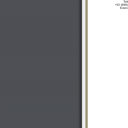
Tel
+52 (999)
Exten