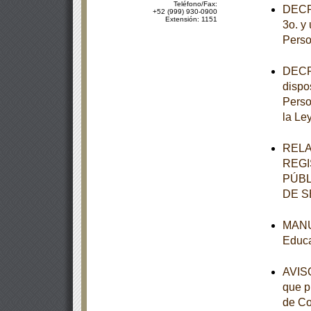
Teléfono/Fax:
DECRE
+52 (999) 930-0900
Extensión: 1151
3o. y 
Perso
DECRE
dispo
Perso
la Le
RELA
REGI
PÚBL
DE S
MANUA
Educa
AVISO
que p
de Co