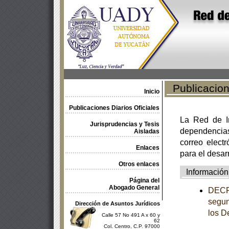
Publicacione
Inicio
Publicaciones Diarios Oficiales
La Red de In
Jurisprudencias y Tesis
dependencia
Aisladas
correo electr
Enlaces
para el desar
Otros enlaces
Información
Página del
Abogado General
DECRE
segun
Dirección de Asuntos Jurídicos
los D
Calle 57 No 491 A x 60 y
62
Col. Centro, C.P. 97000