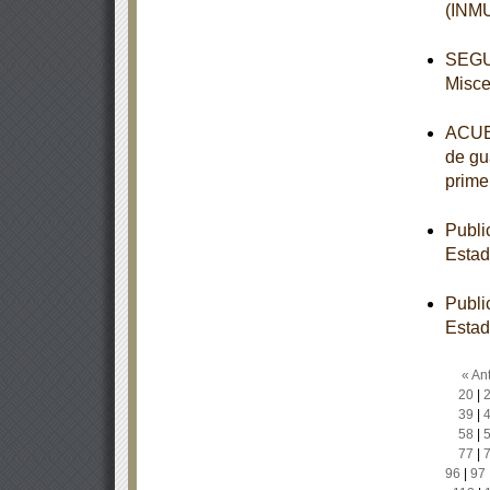
(INM
SEGUN
Misce
ACUER
de gua
prime
Publi
Estad
Publi
Estad
« Ant
20
|
39
|
58
|
77
|
96
|
97