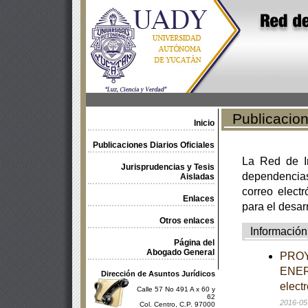
Publicacione
Inicio
Publicaciones Diarios Oficiales
La Red de In
Jurisprudencias y Tesis
dependencia
Aisladas
correo electr
Enlaces
para el desar
Otros enlaces
Información
Página del
Abogado General
PROY
ENER-
Dirección de Asuntos Jurídicos
elect
Calle 57 No 491 A x 60 y
62
2016-05
Col. Centro, C.P. 97000