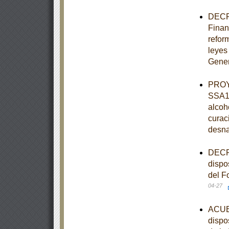
DECRE
Finan
refor
leyes
Gener
PROY
SSA1-
alcoh
curaci
desnat
DECRE
dispos
del F
04-27
ACUER
dispo