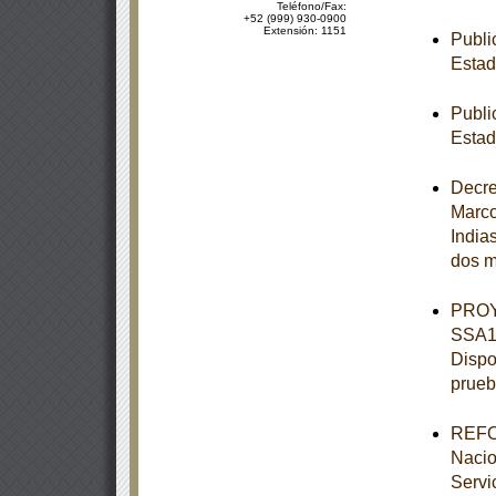
Teléfono/Fax:
+52 (999) 930-0900
Extensión: 1151
Publi
Estad
Publi
Estad
Decre
Marco
India
dos m
PROY
SSA1-
Dispo
prueb
REFOR
Nacio
Servi