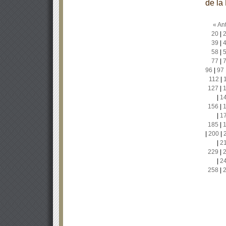
de la
« Ant
20
|
39
|
58
|
77
|
96
|
97
112
|
127
|
|
1
156
|
|
1
185
|
|
200
|
|
2
229
|
|
2
258
|