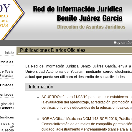
Hoy es:
Jue
Publicaciones Diarios Oficiales
Inicio
ficiales
La Red de Información Jurídica Benito Juárez García, envía a
 y Tesis
Universidad Autónoma de Yucatán, mediante correo electrónico,
Aisladas
actual que pueda ser útil para el desarrollo de sus actividades.
Enlaces
Información
 enlaces
ACUERDO número 11/03/19 por el que se establecen la
la evaluación del aprendizaje, acreditación, promoción, 
gina del
certificación de los educandos de la educación básica.
General
2
Jurídicos
NORMA Oficial Mexicana NOM-148-SCFI-2018, Prácticas
Comercialización de animales de compañía y prestación 
1 A x 60 y
62
cuidado, adiestramiento y entrenamiento (cancelará a 
C.P. 97000