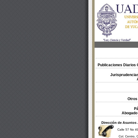
Publicaciones Diarios O
Jurisprudencias
Otros
Pá
Abogado 
Dirección de Asuntos 
Calle 57 No 49
Col. Centro, 