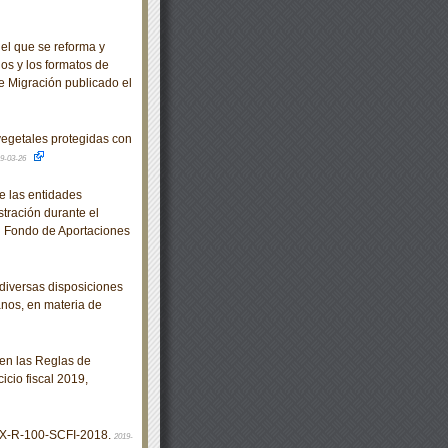
el que se reforma y
ios y los formatos de
 de Migración publicado el
egetales protegidas con
9-03-26
e las entidades
stración durante el
al Fondo de Aportaciones
diversas disposiciones
anos, en materia de
en las Reglas de
cio fiscal 2019,
X-R-100-SCFI-2018.
2019-