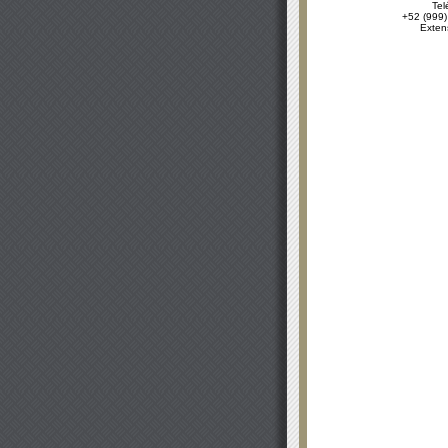
Tel
+52 (999)
Exten