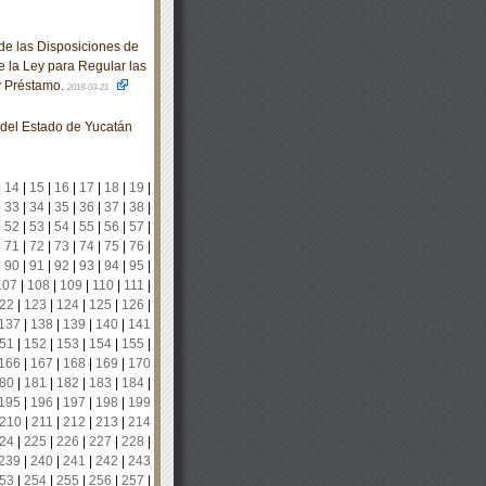
e las Disposiciones de
de la Ley para Regular las
y Préstamo.
2019-03-21
o del Estado de Yucatán
|
14
|
15
|
16
|
17
|
18
|
19
|
|
33
|
34
|
35
|
36
|
37
|
38
|
|
52
|
53
|
54
|
55
|
56
|
57
|
|
71
|
72
|
73
|
74
|
75
|
76
|
|
90
|
91
|
92
|
93
|
94
|
95
|
107
|
108
|
109
|
110
|
111
|
22
|
123
|
124
|
125
|
126
|
137
|
138
|
139
|
140
|
141
51
|
152
|
153
|
154
|
155
|
166
|
167
|
168
|
169
|
170
80
|
181
|
182
|
183
|
184
|
195
|
196
|
197
|
198
|
199
210
|
211
|
212
|
213
|
214
24
|
225
|
226
|
227
|
228
|
239
|
240
|
241
|
242
|
243
53
|
254
|
255
|
256
|
257
|