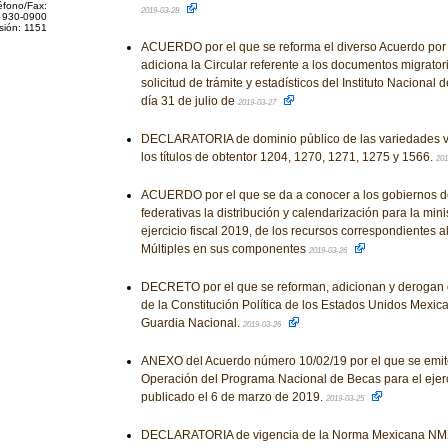
éfono/Fax:
2019-03-28
 930-0900
sión: 1151
ACUERDO por el que se reforma el diverso Acuerdo por 
adiciona la Circular referente a los documentos migrator
solicitud de trámite y estadísticos del Instituto Nacional
día 31 de julio de
2019-03-27
DECLARATORIA de dominio público de las variedades v
los títulos de obtentor 1204, 1270, 1271, 1275 y 1566.
201
ACUERDO por el que se da a conocer a los gobiernos d
federativas la distribución y calendarización para la mini
ejercicio fiscal 2019, de los recursos correspondientes 
Múltiples en sus componentes
2019-03-26
DECRETO por el que se reforman, adicionan y derogan 
de la Constitución Política de los Estados Unidos Mexic
Guardia Nacional.
2019-03-26
ANEXO del Acuerdo número 10/02/19 por el que se emit
Operación del Programa Nacional de Becas para el ejerci
publicado el 6 de marzo de 2019.
2019-03-25
DECLARATORIA de vigencia de la Norma Mexicana NM