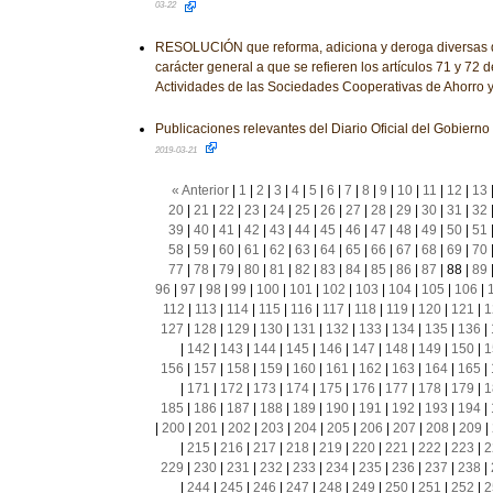
03-22
RESOLUCIÓN que reforma, adiciona y deroga diversas d
carácter general a que se refieren los artículos 71 y 72 
Actividades de las Sociedades Cooperativas de Ahorro 
Publicaciones relevantes del Diario Oficial del Gobiern
2019-03-21
« Anterior
|
1
|
2
|
3
|
4
|
5
|
6
|
7
|
8
|
9
|
10
|
11
|
12
|
13
20
|
21
|
22
|
23
|
24
|
25
|
26
|
27
|
28
|
29
|
30
|
31
|
32
39
|
40
|
41
|
42
|
43
|
44
|
45
|
46
|
47
|
48
|
49
|
50
|
51
58
|
59
|
60
|
61
|
62
|
63
|
64
|
65
|
66
|
67
|
68
|
69
|
70
77
|
78
|
79
|
80
|
81
|
82
|
83
|
84
|
85
|
86
|
87
|
88
|
89
96
|
97
|
98
|
99
|
100
|
101
|
102
|
103
|
104
|
105
|
106
|
112
|
113
|
114
|
115
|
116
|
117
|
118
|
119
|
120
|
121
|
1
127
|
128
|
129
|
130
|
131
|
132
|
133
|
134
|
135
|
136
|
|
142
|
143
|
144
|
145
|
146
|
147
|
148
|
149
|
150
|
1
156
|
157
|
158
|
159
|
160
|
161
|
162
|
163
|
164
|
165
|
|
171
|
172
|
173
|
174
|
175
|
176
|
177
|
178
|
179
|
1
185
|
186
|
187
|
188
|
189
|
190
|
191
|
192
|
193
|
194
|
|
200
|
201
|
202
|
203
|
204
|
205
|
206
|
207
|
208
|
209
|
|
215
|
216
|
217
|
218
|
219
|
220
|
221
|
222
|
223
|
2
229
|
230
|
231
|
232
|
233
|
234
|
235
|
236
|
237
|
238
|
|
244
|
245
|
246
|
247
|
248
|
249
|
250
|
251
|
252
|
2