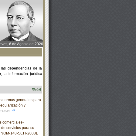
ves, 6 de Agosto de 2026
 las dependencias de la
 la información jurídica
[Subir]
s normas generales para
regularización y
019-03-29
 comerciales-
de servicios para su
la NOM-148-SCFI-2008).