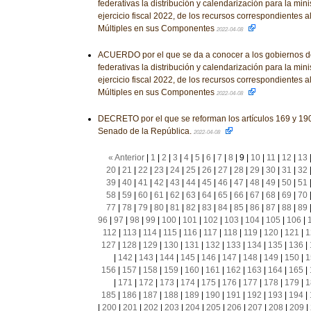
federativas la distribución y calendarización para la mini
ejercicio fiscal 2022, de los recursos correspondientes 
Múltiples en sus Componentes
2022-04-08
ACUERDO por el que se da a conocer a los gobiernos d
federativas la distribución y calendarización para la mini
ejercicio fiscal 2022, de los recursos correspondientes 
Múltiples en sus Componentes
2022-04-08
DECRETO por el que se reforman los artículos 169 y 19
Senado de la República.
2022-04-08
« Anterior
|
1
|
2
|
3
|
4
|
5
|
6
|
7
|
8
|
9
|
10
|
11
|
12
|
13
20
|
21
|
22
|
23
|
24
|
25
|
26
|
27
|
28
|
29
|
30
|
31
|
32
39
|
40
|
41
|
42
|
43
|
44
|
45
|
46
|
47
|
48
|
49
|
50
|
51
58
|
59
|
60
|
61
|
62
|
63
|
64
|
65
|
66
|
67
|
68
|
69
|
70
77
|
78
|
79
|
80
|
81
|
82
|
83
|
84
|
85
|
86
|
87
|
88
|
89
96
|
97
|
98
|
99
|
100
|
101
|
102
|
103
|
104
|
105
|
106
|
112
|
113
|
114
|
115
|
116
|
117
|
118
|
119
|
120
|
121
|
1
127
|
128
|
129
|
130
|
131
|
132
|
133
|
134
|
135
|
136
|
|
142
|
143
|
144
|
145
|
146
|
147
|
148
|
149
|
150
|
1
156
|
157
|
158
|
159
|
160
|
161
|
162
|
163
|
164
|
165
|
|
171
|
172
|
173
|
174
|
175
|
176
|
177
|
178
|
179
|
1
185
|
186
|
187
|
188
|
189
|
190
|
191
|
192
|
193
|
194
|
|
200
|
201
|
202
|
203
|
204
|
205
|
206
|
207
|
208
|
209
|