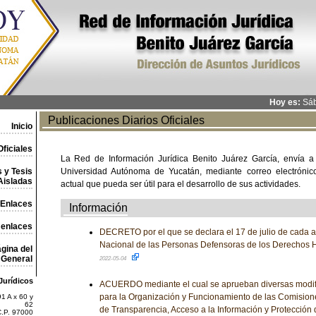
Hoy es:
Sáb
Publicaciones Diarios Oficiales
Inicio
ficiales
La Red de Información Jurídica Benito Juárez García, envía a
 y Tesis
Universidad Autónoma de Yucatán, mediante correo electrónico,
Aisladas
actual que pueda ser útil para el desarrollo de sus actividades.
Enlaces
Información
 enlaces
DECRETO por el que se declara el 17 de julio de cada a
Nacional de las Personas Defensoras de los Derechos 
gina del
General
2022-05-04
Jurídicos
ACUERDO mediante el cual se aprueban diversas modif
para la Organización y Funcionamiento de las Comisiones
1 A x 60 y
62
de Transparencia, Acceso a la Información y Protección
C.P. 97000