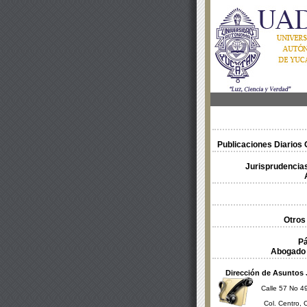
Publicaciones Diarios O
Jurisprudencias
Otros
Pá
Abogado 
Dirección de Asuntos 
Calle 57 No 49
Col. Centro, 