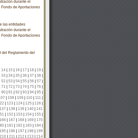
stración durante el
al Fondo de Aportaciones
e las entidades
stración durante el
al Fondo de Aportaciones
0 del Reglamento del
|
14
|
15
|
16
|
17
|
18
|
19
|
|
33
|
34
|
35
|
36
|
37
|
38
|
|
52
|
53
|
54
|
55
|
56
|
57
|
|
71
|
72
|
73
|
74
|
75
|
76
|
|
90
|
91
|
92
|
93
|
94
|
95
|
107
|
108
|
109
|
110
|
111
|
22
|
123
|
124
|
125
|
126
|
137
|
138
|
139
|
140
|
141
51
|
152
|
153
|
154
|
155
|
166
|
167
|
168
|
169
|
170
80
|
181
|
182
|
183
|
184
|
195
|
196
|
197
|
198
|
199
210
|
211
|
212
|
213
|
214