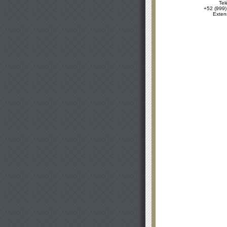
Tel
+52 (999)
Exten