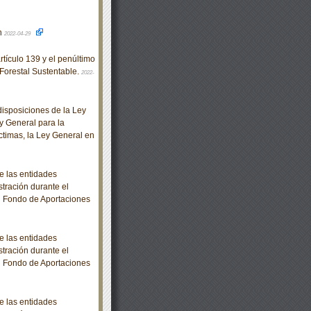
ón
2022-04-29
tículo 139 y el penúltimo
 Forestal Sustentable.
2022-
isposiciones de la Ley
ey General para la
ctimas, la Ley General en
e las entidades
stración durante el
al Fondo de Aportaciones
e las entidades
stración durante el
al Fondo de Aportaciones
e las entidades