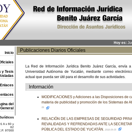
Hoy es:
Jue
Publicaciones Diarios Oficiales
Inicio
ficiales
La Red de Información Jurídica Benito Juárez García, envía a
 y Tesis
Universidad Autónoma de Yucatán, mediante correo electrónico,
Aisladas
actual que pueda ser útil para el desarrollo de sus actividades.
Enlaces
Información
 enlaces
MODIFICACIONES y Adiciones a las Disposiciones de ca
materia de publicidad y promoción de los Sistemas de Ah
gina del
General
06
Jurídicos
RELACIÓN DE LAS EMPRESAS DE SEGURIDAD PRIV
REVALIDADAS Y REFRENDADAS ANTE LA SECRETAR
1 A x 60 y
62
PÚBLICA DEL ESTADO DE YUCATÁN.
2018-09-05
C.P. 97000