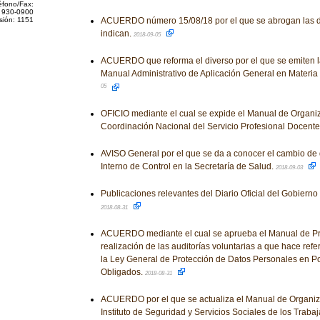
éfono/Fax:
 930-0900
sión: 1151
ACUERDO número 15/08/18 por el que se abrogan las d
indican.
2018-09-05
ACUERDO que reforma el diverso por el que se emiten la
Manual Administrativo de Aplicación General en Materia 
05
OFICIO mediante el cual se expide el Manual de Organi
Coordinación Nacional del Servicio Profesional Docente
AVISO General por el que se da a conocer el cambio de 
Interno de Control en la Secretaría de Salud.
2018-09-03
Publicaciones relevantes del Diario Oficial del Gobiern
2018-08-31
ACUERDO mediante el cual se aprueba el Manual de Pr
realización de las auditorías voluntarias a que hace refe
la Ley General de Protección de Datos Personales en P
Obligados.
2018-08-31
ACUERDO por el que se actualiza el Manual de Organiz
Instituto de Seguridad y Servicios Sociales de los Traba