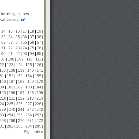
 las obligaciones
scal.
2018-08-30
|
14
|
15
|
16
|
17
|
18
|
19
|
|
33
|
34
|
35
|
36
|
37
|
38
|
|
52
|
53
|
54
|
55
|
56
|
57
|
|
71
|
72
|
73
|
74
|
75
|
76
|
|
90
|
91
|
92
|
93
|
94
|
95
|
107
|
108
|
109
|
110
|
111
|
22
|
123
|
124
|
125
|
126
|
137
|
138
|
139
|
140
|
141
51
|
152
|
153
|
154
|
155
|
166
|
167
|
168
|
169
|
170
80
|
181
|
182
|
183
|
184
|
195
|
196
|
197
|
198
|
199
210
|
211
|
212
|
213
|
214
24
|
225
|
226
|
227
|
228
|
239
|
240
|
241
|
242
|
243
53
|
254
|
255
|
256
|
257
|
268
|
269
|
270
|
271
|
272
81
|
282
|
283
|
284
|
285
|
Siguiente »