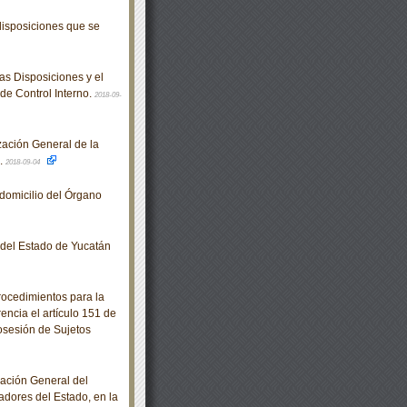
isposiciones que se
s Disposiciones y el
de Control Interno.
2018-09-
zación General de la
.
2018-09-04
domicilio del Órgano
o del Estado de Yucatán
ocedimientos para la
rencia el artículo 151 de
osesión de Sujetos
ación General del
jadores del Estado, en la