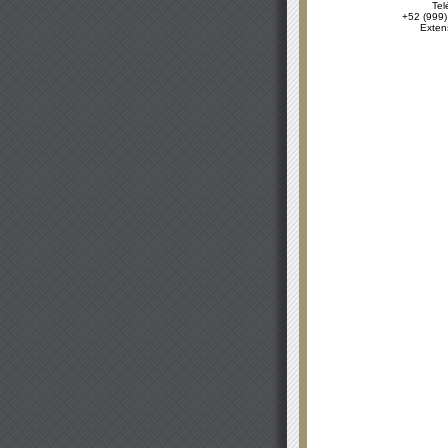
Tel
+52 (999)
Exten