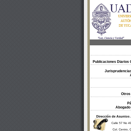
Publicaciones Diarios O
Jurisprudencias
Otros
Pá
Abogado 
Dirección de Asuntos 
Calle 57 No 49
Col. Centro, 