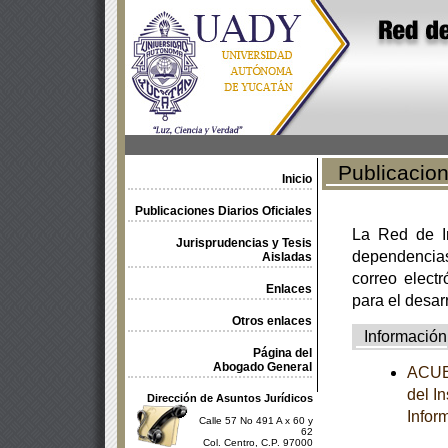
Publicacione
Inicio
Publicaciones Diarios Oficiales
La Red de In
Jurisprudencias y Tesis
dependencia
Aisladas
correo electr
Enlaces
para el desar
Otros enlaces
Información
Página del
Abogado General
ACUER
del I
Dirección de Asuntos Jurídicos
Infor
Calle 57 No 491 A x 60 y
62
Col. Centro, C.P. 97000