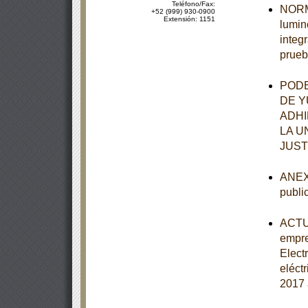
Teléfono/Fax:
NORMA
+52 (999) 930-0900
Extensión: 1151
lumin
integ
prueb
PODE
DE Y
ADHI
LA U
JUST
ANEXO
publi
ACTUA
empre
Elect
eléct
2017 