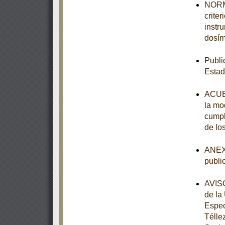
NORMA
crite
instr
dosím
Publi
Estad
ACUER
la mod
cumpl
de lo
ANEXO
publi
AVISO
de la
Espec
Télle