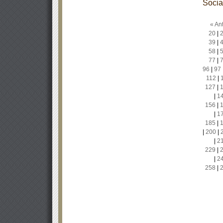
Socia
« Ant
20
|
39
|
58
|
77
|
96
|
97
112
|
127
|
|
1
156
|
|
1
185
|
|
200
|
|
2
229
|
|
2
258
|