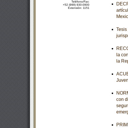
Teléfono/Fax:
DECRE
+52 (999) 930-0900
Extensión: 1151
artíc
Mexi
Tesis
juris
RECO
la co
la Re
ACUER
Juven
NORM
con d
segur
emerg
PRIME