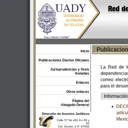
Publicacione
Inicio
Publicaciones Diarios Oficiales
La Red de In
Jurisprudencias y Tesis
dependencia
Aisladas
correo electr
Enlaces
para el desar
Otros enlaces
Información
Página del
Abogado General
DECRE
artíc
Dirección de Asuntos Jurídicos
Mexi
Calle 57 No 491 A x 60 y
62
Col. Centro, C.P. 97000