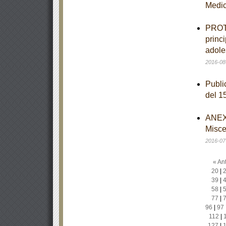
Medi
PROTO
princ
adole
2016-08
Publi
del 1
ANEXO
Misce
2016-07
« Ant
20
|
39
|
58
|
77
|
96
|
97
112
|
127
|