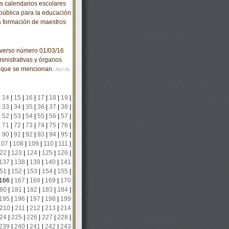
 calendarios escolares
epública para la educación
a formación de maestros
iverso número 01/03/16
inistrativas y órganos
a que se mencionan.
2017-05-
|
14
|
15
|
16
|
17
|
18
|
19
|
|
33
|
34
|
35
|
36
|
37
|
38
|
|
52
|
53
|
54
|
55
|
56
|
57
|
|
71
|
72
|
73
|
74
|
75
|
76
|
|
90
|
91
|
92
|
93
|
94
|
95
|
107
|
108
|
109
|
110
|
111
|
22
|
123
|
124
|
125
|
126
|
137
|
138
|
139
|
140
|
141
51
|
152
|
153
|
154
|
155
|
166
|
167
|
168
|
169
|
170
80
|
181
|
182
|
183
|
184
|
195
|
196
|
197
|
198
|
199
210
|
211
|
212
|
213
|
214
24
|
225
|
226
|
227
|
228
|
239
|
240
|
241
|
242
|
243