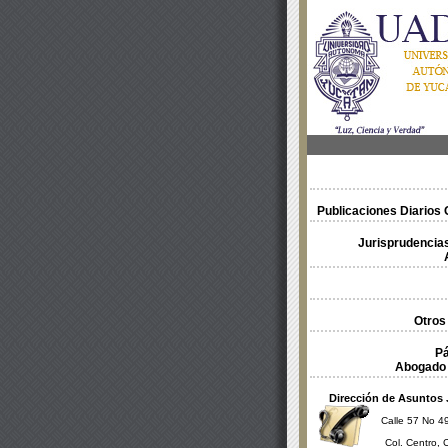
Publicaciones Diarios O
Jurisprudencias
Otros
Pá
Abogado 
Dirección de Asuntos 
Calle 57 No 49
Col. Centro, 