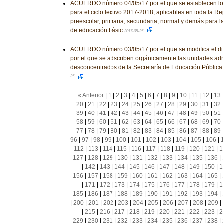
ACUERDO número 04/05/17 por el que se establecen los
para el ciclo lectivo 2017-2018, aplicables en toda la R
preescolar, primaria, secundaria, normal y demás para l
de educación básic
2017-05-25
ACUERDO número 03/05/17 por el que se modifica el d
por el que se adscriben orgánicamente las unidades adm
desconcentrados de la Secretaría de Educación Públic
25
« Anterior
|
1
|
2
|
3
|
4
|
5
|
6
|
7
|
8
|
9
|
10
|
11
|
12
|
13
20
|
21
|
22
|
23
|
24
|
25
|
26
|
27
|
28
|
29
|
30
|
31
|
32
39
|
40
|
41
|
42
|
43
|
44
|
45
|
46
|
47
|
48
|
49
|
50
|
51
58
|
59
|
60
|
61
|
62
|
63
|
64
|
65
|
66
|
67
|
68
|
69
|
70
77
|
78
|
79
|
80
|
81
|
82
|
83
|
84
|
85
|
86
|
87
|
88
|
89
96
|
97
|
98
|
99
|
100
|
101
|
102
|
103
|
104
|
105
|
106
|
112
|
113
|
114
|
115
|
116
|
117
|
118
|
119
|
120
|
121
|
1
127
|
128
|
129
|
130
|
131
|
132
|
133
|
134
|
135
|
136
|
|
142
|
143
|
144
|
145
|
146
|
147
|
148
|
149
|
150
|
1
156
|
157
|
158
|
159
|
160
|
161
|
162
|
163
|
164
|
165
|
|
171
|
172
|
173
|
174
|
175
|
176
|
177
|
178
|
179
|
1
185
|
186
|
187
|
188
|
189
|
190
|
191
|
192
|
193
|
194
|
|
200
|
201
|
202
|
203
|
204
|
205
|
206
|
207
|
208
|
209
|
|
215
|
216
|
217
|
218
|
219
|
220
|
221
|
222
|
223
|
2
229
|
230
|
231
|
232
|
233
|
234
|
235
|
236
|
237
|
238
|