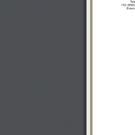
Tel
+52 (999)
Exten