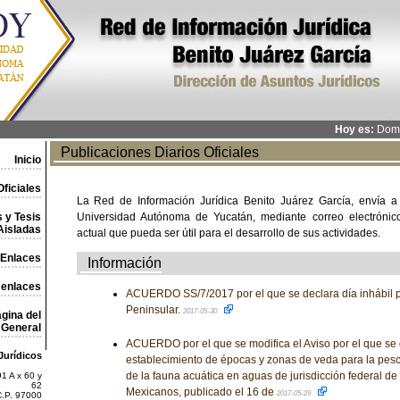
Hoy es:
Domi
Publicaciones Diarios Oficiales
Inicio
ficiales
La Red de Información Jurídica Benito Juárez García, envía a
 y Tesis
Universidad Autónoma de Yucatán, mediante correo electrónico,
Aisladas
actual que pueda ser útil para el desarrollo de sus actividades.
Enlaces
Información
 enlaces
ACUERDO SS/7/2017 por el que se declara día inhábil p
Peninsular.
2017-05-30
gina del
General
ACUERDO por el que se modifica el Aviso por el que se 
Jurídicos
establecimiento de épocas y zonas de veda para la pesc
de la fauna acuática en aguas de jurisdicción federal d
1 A x 60 y
62
Mexicanos, publicado el 16 de
2017-05-29
C.P. 97000